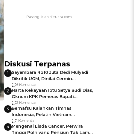
Diskusi Terpanas
Sayembara Rp10 Juta Dedi Mulyadi
1
Dikritik UGM, Dinilai Cermin
Gagalnya Negara Jamin Keamanan
6 Komentar
Harta Kekayaan Iptu Setya Budi Dias,
2
Oknum KPK Pemeras Bupati
Pemalang
2 Komentar
Bernafsu Kalahkan Timnas
3
Indonesia, Pelatih Vietnam
Berencana Pakai Jimat di Pakansari
1 Komentar
Mengenal Lisda Cancer, Perwira
4
Tinggi Polri yang Pensiun Tak Lama