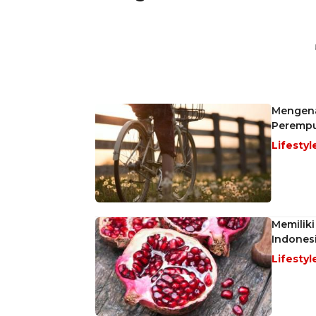
Mengena
Perempu
Lifestyl
Memilik
Indones
Lifestyl