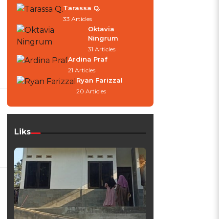
Tarassa Q.
33 Articles
Oktavia
Ningrum
31 Articles
Ardina Praf
21 Articles
Ryan Farizzal
20 Articles
Liks