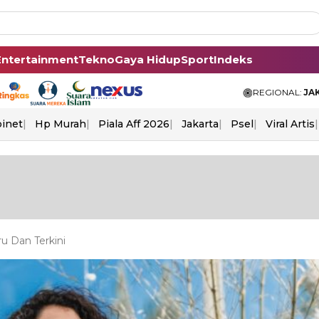
Entertainment
Tekno
Gaya Hidup
Sport
Indeks
REGIONAL:
JA
binet
Hp Murah
Piala Aff 2026
Jakarta
Psel
Viral Artis
u Dan Terkini