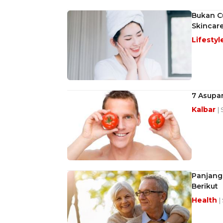
Bukan C
Skincar
Lifestyl
7 Asupa
Kalbar
| 
Panjang
Berikut
Health
|