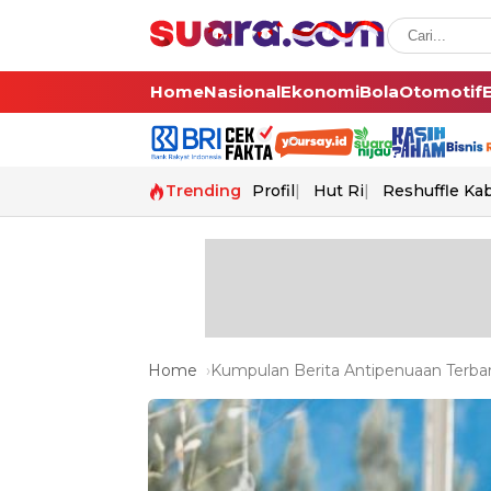
Home
Nasional
Ekonomi
Bola
Otomotif
Trending
Profil
Hut Ri
Reshuffle Ka
Home
Kumpulan Berita Antipenuaan Terbar