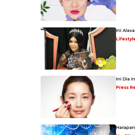
Ini Alas
Lifestyl
Ini Dia 
Press R
Harapan