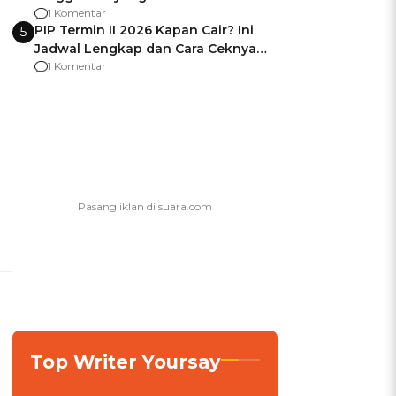
Usai Jadi Brigjen
1 Komentar
PIP Termin II 2026 Kapan Cair? Ini
5
Jadwal Lengkap dan Cara Ceknya
agar Dana Tidak Hangus!
1 Komentar
Top Writer Yoursay