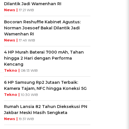
Dilantik Jadi Wamenhan RI
News |
17:21 WIB
Bocoran Reshuffle Kabinet Agustus:
Norman Joesoef Bakal Dilantik Jadi
Wamenhan RI
News |
17:49 WIB
4 HP Murah Baterai 7000 mAh, Tahan
hingga 2 Hari dengan Performa
Kencang
Tekno |
08:13 WIB
6 HP Samsung Rp2 Jutaan Terbaik:
Kamera Tajam, NFC hingga Koneksi 5G
Tekno |
10:30 WIB
Rumah Lansia 82 Tahun Dieksekusi PN
Jakbar Meski Masih Sengketa
News |
19:31 WIB