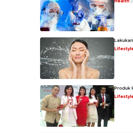
Health
|
Lakukan
Lifestyl
Produk 
Lifestyl