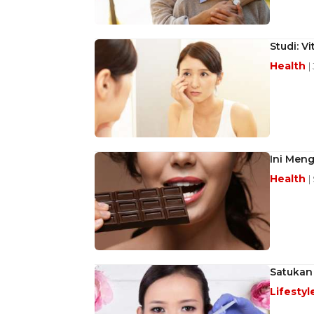
Studi: V
Health
|
Ini Men
Health
|
Satukan 
Lifestyl