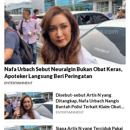
Nafa Urbach Sebut Neuralgin Bukan Obat Keras,
Apoteker Langsung Beri Peringatan
ENTERTAINMENT
Disebut-sebut Artis N yang
Ditangkap, Nafa Urbach Nangis
Bantah Polisi Terkait Klaim Obat
Keras
ENTERTAINMENT
Siapa Artis N yang Terciduk Pakai