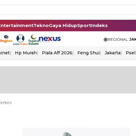
Entertainment
Tekno
Gaya Hidup
Sport
Indeks
REGIONAL:
JA
binet
Hp Murah
Piala Aff 2026
Feng Shui
Jakarta
Psel
erkini