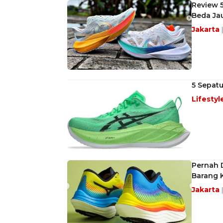
Review 5
Beda Ja
Jakarta
5 Sepatu
Lifestyl
Pernah D
Barang 
Jakarta