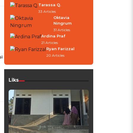
Tarassa Q.
33 Articles
Oktavia
Ningrum
31 Articles
Ardina Praf
21 Articles
Ryan Farizzal
20 Articles
si
Liks