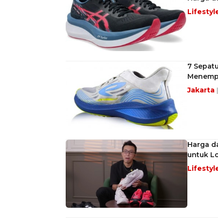
Lifestyl
7 Sepatu
Menempu
Jakarta
Harga da
untuk L
Lifestyl