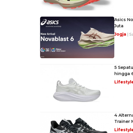
Asics No
Juta
Jogja
| S
5 Sepatu
hingga 
Lifestyl
4 Altern
Trainer
Lifestyl