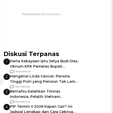
Diskusi Terpanas
Harta Kekayaan Iptu Setya Budi Dias,
1
Oknum KPK Pemeras Bupati
Pemalang
2 Komentar
Mengenal Lisda Cancer, Perwira
2
Tinggi Polri yang Pensiun Tak Lama
Usai Jadi Brigjen
1 Komentar
Bernafsu Kalahkan Timnas
3
Indonesia, Pelatih Vietnam
Berencana Pakai Jimat di Pakansari
1 Komentar
PIP Termin II 2026 Kapan Cair? Ini
4
Jadwal Lengkap dan Cara Ceknya