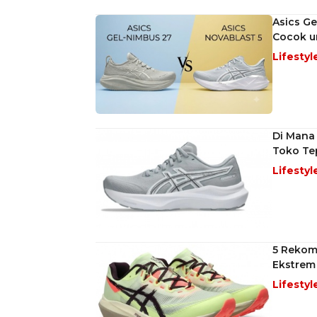
Asics Ge
Cocok u
Lifestyl
Di Mana 
Toko Te
Lifestyl
5 Rekome
Ekstrem
Lifestyl