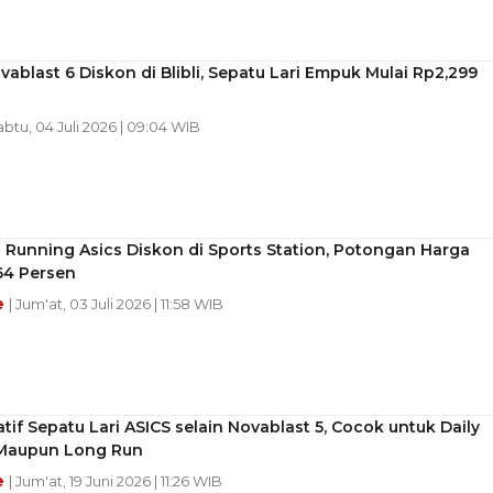
vablast 6 Diskon di Blibli, Sepatu Lari Empuk Mulai Rp2,299
abtu, 04 Juli 2026 | 09:04 WIB
 Running Asics Diskon di Sports Station, Potongan Harga
64 Persen
e
| Jum'at, 03 Juli 2026 | 11:58 WIB
atif Sepatu Lari ASICS selain Novablast 5, Cocok untuk Daily
 Maupun Long Run
e
| Jum'at, 19 Juni 2026 | 11:26 WIB