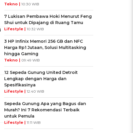
Tekno |
10:30 WIB
7 Lukisan Pembawa Hoki Menurut Feng
Shui untuk Dipajang di Ruang Tamu
Lifestyle |
10:32 WIB
i
3 HP Infinix Memori 256 GB dan NFC
Harga Rp1 Jutaan, Solusi Multitasking
hingga Gaming
Tekno |
09:49 WIB
12 Sepeda Gunung United Detroit
Lengkap dengan Harga dan
Spesifikasinya
Lifestyle |
12:40 WIB
Sepeda Gunung Apa yang Bagus dan
Murah? Ini 7 Rekomendasi Terbaik
untuk Pemula
Lifestyle |
11:11 WIB