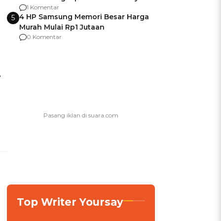
agar Dana Tidak Hangus!
1 Komentar
4 HP Samsung Memori Besar Harga
5
Murah Mulai Rp1 Jutaan
0 Komentar
?
Top Writer Yoursay