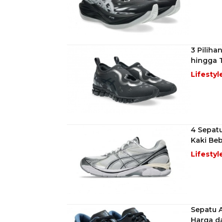
3 Piliha
hingga T
Lifestyl
4 Sepat
Kaki Be
Lifestyl
Sepatu A
Harga d