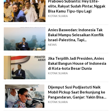
Prabowo Subianto: Hey Elite-
elite, Rakyat Sudah Pintar, Nggak
Bisa Kamu Tipu-tipu Lagi
KOTAK SUARA
Anies Baswedan: Indonesia Tak
Bakal Mampu Selesaikan Konflik
Israel-Palestina, Tapi...
NEWS
Jika Terpilih Jadi Presiden, Anies
Bakal Bangun House of Indonesia
di Kota-kota Besar Dunia
KOTAK SUARA
Dijemput Susi Pudjiastuti Naik
Mobil Pickup Saat Berkunjung ke
Pangandaran, Ganjar: Yakin Bisa
Nyetir Manual?
KOTAK SUARA