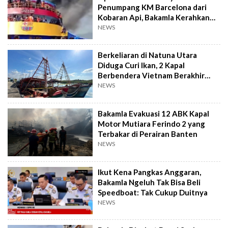
Penumpang KM Barcelona dari
Kobaran Api, Bakamla Kerahkan
KN Gajah Laut
NEWS
Berkeliaran di Natuna Utara
Diduga Curi Ikan, 2 Kapal
Berbendera Vietnam Berakhir
Kayak Gini
NEWS
Bakamla Evakuasi 12 ABK Kapal
Motor Mutiara Ferindo 2 yang
Terbakar di Perairan Banten
NEWS
Ikut Kena Pangkas Anggaran,
Bakamla Ngeluh Tak Bisa Beli
Speedboat: Tak Cukup Duitnya
NEWS