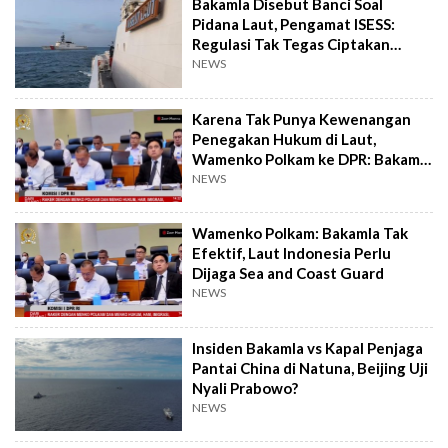
Bakamla Disebut Banci Soal
Pidana Laut, Pengamat ISESS:
Regulasi Tak Tegas Ciptakan
Kebingungan
NEWS
Karena Tak Punya Kewenangan
Penegakan Hukum di Laut,
Wamenko Polkam ke DPR: Bakamla
Jadi Banci
NEWS
Wamenko Polkam: Bakamla Tak
Efektif, Laut Indonesia Perlu
Dijaga Sea and Coast Guard
NEWS
Insiden Bakamla vs Kapal Penjaga
Pantai China di Natuna, Beijing Uji
Nyali Prabowo?
NEWS