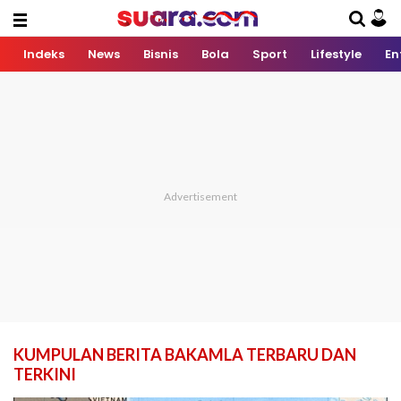
Indeks
News
Bisnis
Bola
Sport
Lifestyle
En
KUMPULAN BERITA BAKAMLA TERBARU DAN
TERKINI