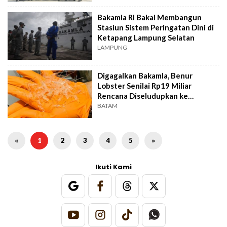
Bakamla RI Bakal Membangun
Stasiun Sistem Peringatan Dini di
Ketapang Lampung Selatan
LAMPUNG
Digagalkan Bakamla, Benur
Lobster Senilai Rp19 Miliar
Rencana Diseludupkan ke
Malaysia
BATAM
«
1
2
3
4
5
»
Ikuti Kami