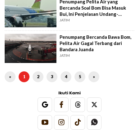
Penumpang Pelita Air yang
Bercanda Soal Bom Bisa Masuk
Bui, Ini Penjelasan Undang-
undang Penerbangan
JATIM
Penumpang Bercanda Bawa Bom,
Pelita Air Gagal Terbang dari
Bandara Juanda
JATIM
«
1
2
3
4
5
»
Ikuti Kami