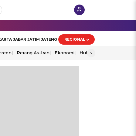
KARTA
JABAR
JATIM
JATENG
REGIONAL
›
creen
Perang As-Iran
Ekonomi
Hut Ri