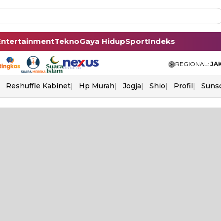
Entertainment
Tekno
Gaya Hidup
Sport
Indeks
REGIONAL:
JA
Reshuffle Kabinet
Hp Murah
Jogja
Shio
Profil
Suns