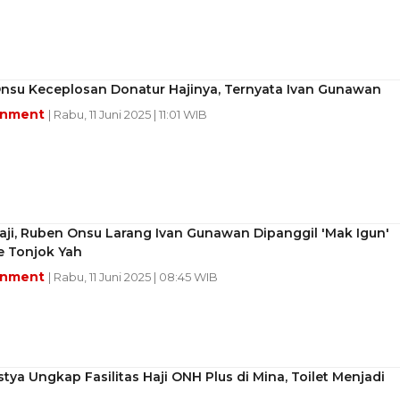
nsu Keceplosan Donatur Hajinya, Ternyata Ivan Gunawan
inment
| Rabu, 11 Juni 2025 | 11:01 WIB
ji, Ruben Onsu Larang Ivan Gunawan Dipanggil 'Mak Igun'
e Tonjok Yah
inment
| Rabu, 11 Juni 2025 | 08:45 WIB
stya Ungkap Fasilitas Haji ONH Plus di Mina, Toilet Menjadi