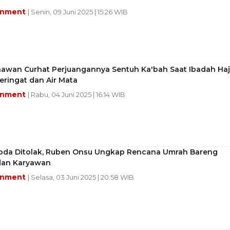
inment
| Senin, 09 Juni 2025 | 15:26 WIB
nawan Curhat Perjuangannya Sentuh Ka'bah Saat Ibadah Haji
ringat dan Air Mata
inment
| Rabu, 04 Juni 2025 | 16:14 WIB
roda Ditolak, Ruben Onsu Ungkap Rencana Umrah Bareng
an Karyawan
inment
| Selasa, 03 Juni 2025 | 20:58 WIB