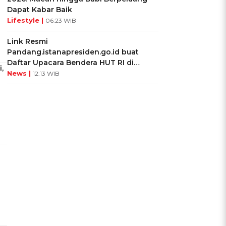
Dapat Kabar Baik
Lifestyle |
06:23 WIB
Link Resmi
Pandang.istanapresiden.go.id buat
Daftar Upacara Bendera HUT RI di
,
Istana Negara
News |
12:13 WIB