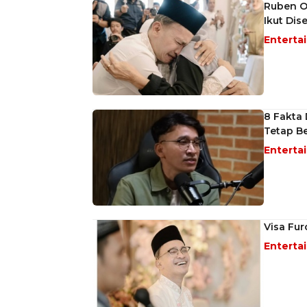
Ruben On
Ikut Dis
Enterta
8 Fakta 
Tetap B
Enterta
Visa Fur
Enterta