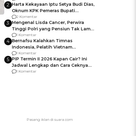
Harta Kekayaan Iptu Setya Budi Dias,
2
Oknum KPK Pemeras Bupati
Pemalang
2 Komentar
Mengenal Lisda Cancer, Perwira
3
Tinggi Polri yang Pensiun Tak Lama
Usai Jadi Brigjen
1 Komentar
Bernafsu Kalahkan Timnas
4
Indonesia, Pelatih Vietnam
Berencana Pakai Jimat di Pakansari
1 Komentar
PIP Termin II 2026 Kapan Cair? Ini
5
Jadwal Lengkap dan Cara Ceknya
agar Dana Tidak Hangus!
1 Komentar