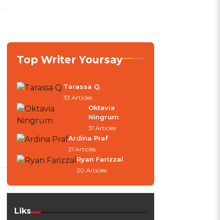
Top Writer Yoursay
Tarassa Q.
33 Articles
Oktavia
Ningrum
31 Articles
Ardina Praf
21 Articles
Ryan Farizzal
20 Articles
Liks