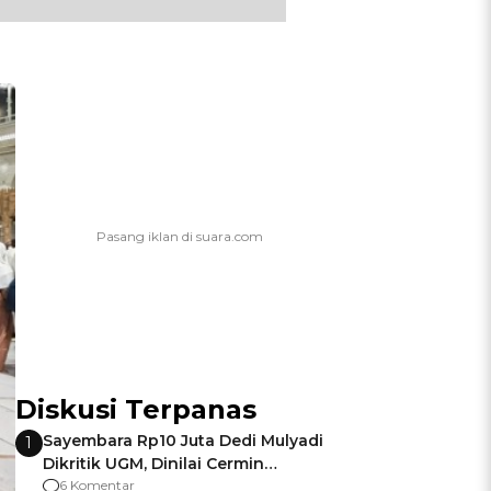
Diskusi Terpanas
Sayembara Rp10 Juta Dedi Mulyadi
1
Dikritik UGM, Dinilai Cermin
Gagalnya Negara Jamin Keamanan
6 Komentar