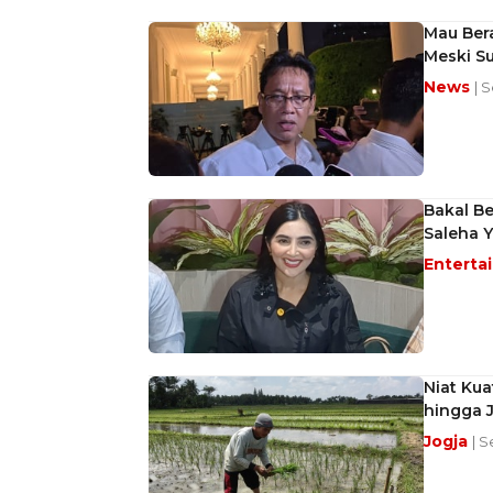
Mau Ber
Meski Su
News
| 
Bakal Be
Saleha Y
Enterta
Niat Ku
hingga J
Jogja
| S