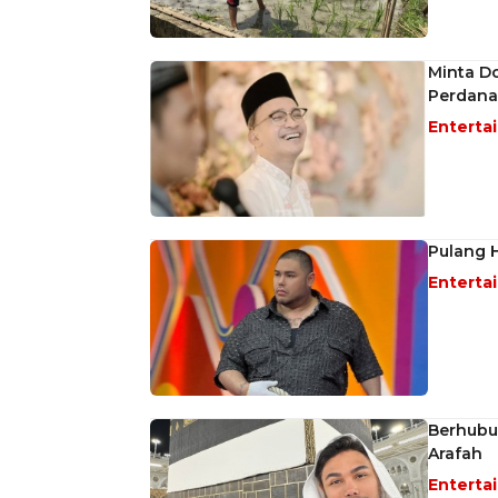
Minta D
Perdana 
Enterta
Pulang H
Enterta
Berhubu
Arafah
Enterta