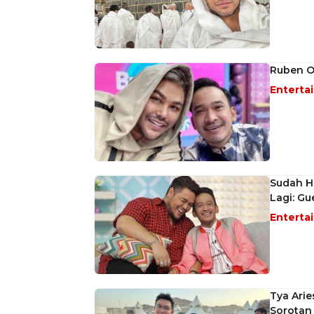
Ruben O
Enterta
Sudah Ha
Lagi: Gu
Enterta
Tya Arie
Sorotan