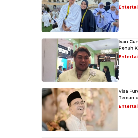
Enterta
Ivan Gu
Penuh Ke
Enterta
Visa Fu
Teman d
Enterta