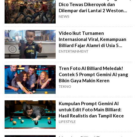
Dico Tewas Dikeroyok dan
Dilempar dari Lantai 2 Weston
Billiard
NEWS
Video Ikut Turnamen
Internasional Viral, Kemampuan
Billiard Fajar Alamri di Usia 5
Tahun Bikin Kagum
ENTERTAINMENT
Tren Foto AI Billiard Meledak!
Contek 5 Prompt Gemini AI yang
Bikin Gaya Makin Keren
TEKNO
Kumpulan Prompt Gemini AI
untuk Edit Foto Main Billiard:
Hasil Realistis dan Tampil Kece
LIFESTYLE