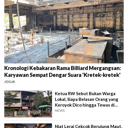
Kronologi Kebakaran Rama Billiard Mergangsan:
Karyawan Sempat Dengar Suara 'Kretek-kretek'
JOGJA
Ketua RW Sebut Bukan Warga
Lokal, Siapa Belasan Orang yang
Keroyok Dico hingga Tewas di
Grogol?
NEWS
Niat Lerai Cekcok Berujung Maut,