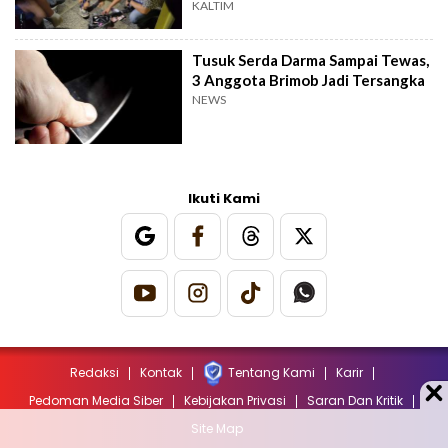
Target Operasi
KALTIM
Tusuk Serda Darma Sampai Tewas,
3 Anggota Brimob Jadi Tersangka
NEWS
Ikuti Kami
Redaksi
Kontak
Tentang Kami
Karir
Pedoman Media Siber
Kebijakan Privasi
Saran Dan Kritik
Site Map