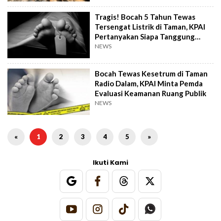
Tragis! Bocah 5 Tahun Tewas
Tersengat Listrik di Taman, KPAI
Pertanyakan Siapa Tanggung
Jawab?
NEWS
Bocah Tewas Kesetrum di Taman
Radio Dalam, KPAI Minta Pemda
Evaluasi Keamanan Ruang Publik
NEWS
«
1
2
3
4
5
»
Ikuti Kami