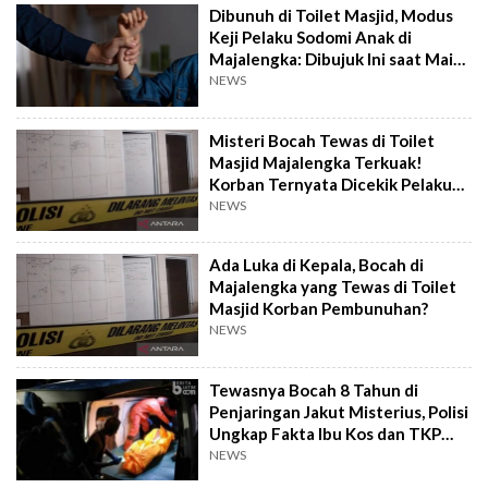
Dibunuh di Toilet Masjid, Modus
Keji Pelaku Sodomi Anak di
Majalengka: Dibujuk Ini saat Main
Sepeda!
NEWS
Misteri Bocah Tewas di Toilet
Masjid Majalengka Terkuak!
Korban Ternyata Dicekik Pelaku
Sodomi
NEWS
Ada Luka di Kepala, Bocah di
Majalengka yang Tewas di Toilet
Masjid Korban Pembunuhan?
NEWS
Tewasnya Bocah 8 Tahun di
Penjaringan Jakut Misterius, Polisi
Ungkap Fakta Ibu Kos dan TKP
Lantai 3
NEWS