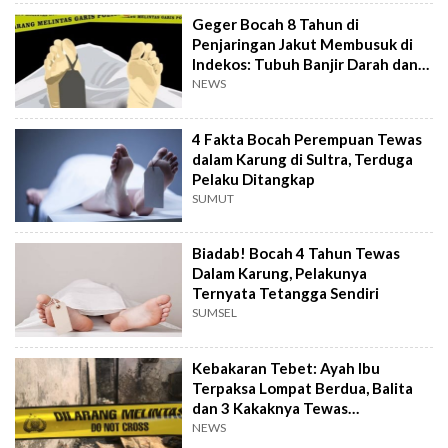
Geger Bocah 8 Tahun di
Penjaringan Jakut Membusuk di
Indekos: Tubuh Banjir Darah dan
Tanpa Busana!
NEWS
4 Fakta Bocah Perempuan Tewas
dalam Karung di Sultra, Terduga
Pelaku Ditangkap
SUMUT
Biadab! Bocah 4 Tahun Tewas
Dalam Karung, Pelakunya
Ternyata Tetangga Sendiri
SUMSEL
Kebakaran Tebet: Ayah Ibu
Terpaksa Lompat Berdua, Balita
dan 3 Kakaknya Tewas
Terpanggang
NEWS