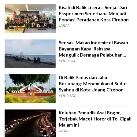
Kisah di Balik Literasi Senja: Dari
Eksperimen Sederhana Menjadi
Fondasi Peradaban Kota Cirebon
JABAR
Sensasi Makan Indomie di Bawah
Bayangan Kapal Raksasa:
Mengulik Dermaga Pelabuhan
Cirebon
YOUR SAY
Di Balik Panas dan Jalan
Berlubang: Menemukan 4 Sudut
Syahdu di Kota Udang Cirebon
YOUR SAY
Keluhan Pemudik Asal Bogor,
Terjebak Macet Horor di Tol Cipali
Malam Ini
JABAR