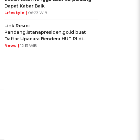
Dapat Kabar Baik
Lifestyle |
06:23 WIB
Link Resmi
Pandang.istanapresiden.go.id buat
Daftar Upacara Bendera HUT RI di
Istana Negara
News |
12:13 WIB