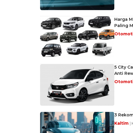
Harga Mo
Paling 
Otomot
5 City C
Anti Rew
Otomot
3 Rekome
Kaltim
|