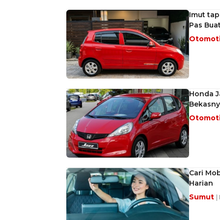
Imut tap
Pas Bua
Otomot
Honda Ja
Bekasny
Otomot
Cari Mob
Harian
Sumut
|