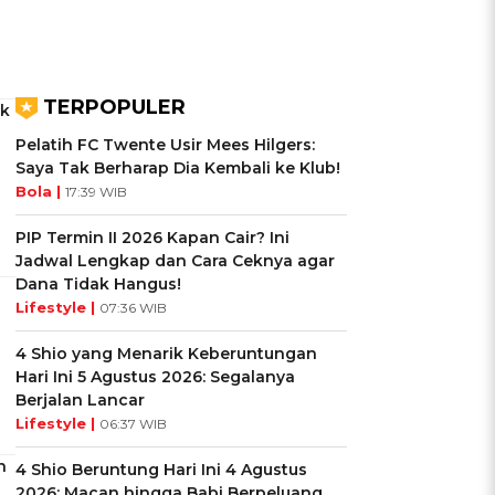
TERPOPULER
ak
Pelatih FC Twente Usir Mees Hilgers:
Saya Tak Berharap Dia Kembali ke Klub!
Bola |
17:39 WIB
PIP Termin II 2026 Kapan Cair? Ini
Jadwal Lengkap dan Cara Ceknya agar
Dana Tidak Hangus!
Lifestyle |
07:36 WIB
4 Shio yang Menarik Keberuntungan
Hari Ini 5 Agustus 2026: Segalanya
Berjalan Lancar
Lifestyle |
06:37 WIB
n
4 Shio Beruntung Hari Ini 4 Agustus
2026: Macan hingga Babi Berpeluang