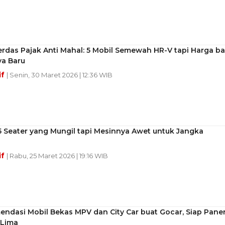
erdas Pajak Anti Mahal: 5 Mobil Semewah HR-V tapi Harga b
ya Baru
if
| Senin, 30 Maret 2026 | 12:36 WIB
5 Seater yang Mungil tapi Mesinnya Awet untuk Jangka
if
| Rabu, 25 Maret 2026 | 19:16 WIB
endasi Mobil Bekas MPV dan City Car buat Gocar, Siap Pane
 Lima