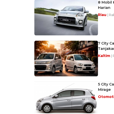
8 Mobil 
Harian
Riau
| Ra
7 City C
Tanjaka
Kaltim
|
5 City C
Mirage
Otomot