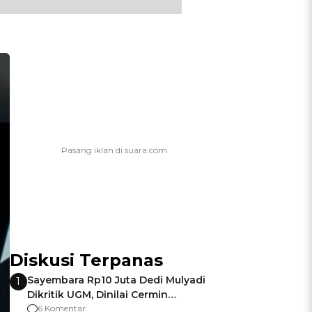
Diskusi Terpanas
Sayembara Rp10 Juta Dedi Mulyadi
1
Dikritik UGM, Dinilai Cermin
Gagalnya Negara Jamin Keamanan
6 Komentar