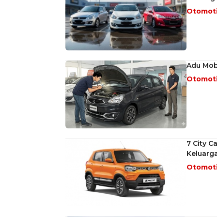
Otomot
Adu Mobi
Otomot
7 City C
Keluarg
Otomot