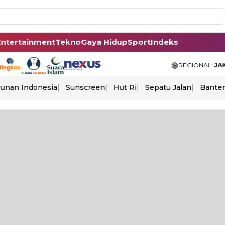
Entertainment
Tekno
Gaya Hidup
Sport
Indeks
REGIONAL:
JA
unan Indonesia
Sunscreen
Hut Ri
Sepatu Jalan
Bante