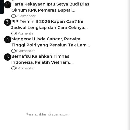
Harta Kekayaan Iptu Setya Budi Dias,
2
Oknum KPK Pemeras Bupati
Pemalang
2 Komentar
PIP Termin II 2026 Kapan Cair? Ini
3
Jadwal Lengkap dan Cara Ceknya
agar Dana Tidak Hangus!
1 Komentar
Mengenal Lisda Cancer, Perwira
4
Tinggi Polri yang Pensiun Tak Lama
Usai Jadi Brigjen
1 Komentar
Bernafsu Kalahkan Timnas
5
Indonesia, Pelatih Vietnam
Berencana Pakai Jimat di Pakansari
1 Komentar