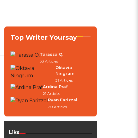
Top Writer Yoursay
Tarassa Q.
33 Articles
Oktavia
Ningrum
31 Articles
Ardina Praf
21 Articles
Ryan Farizzal
20 Articles
Liks