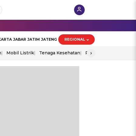
KARTA
JABAR
JATIM
JATENG
REGIONAL
›
n
Mobil Listrik
Tenaga Kesehatan
Perang As-Iran
Ekon