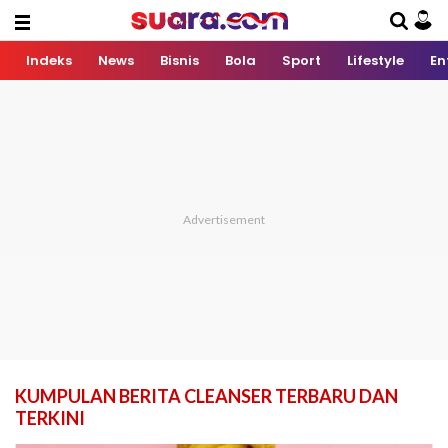
Indeks
News
Bisnis
Bola
Sport
Lifestyle
En
KUMPULAN BERITA CLEANSER TERBARU DAN
TERKINI