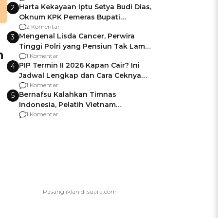
Harta Kekayaan Iptu Setya Budi Dias,
2
Oknum KPK Pemeras Bupati
Pemalang
2 Komentar
Mengenal Lisda Cancer, Perwira
3
Tinggi Polri yang Pensiun Tak Lama
n
Usai Jadi Brigjen
1 Komentar
PIP Termin II 2026 Kapan Cair? Ini
4
Jadwal Lengkap dan Cara Ceknya
agar Dana Tidak Hangus!
1 Komentar
Bernafsu Kalahkan Timnas
5
Indonesia, Pelatih Vietnam
Berencana Pakai Jimat di Pakansari
1 Komentar