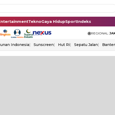
Entertainment
Tekno
Gaya Hidup
Sport
Indeks
REGIONAL:
JA
unan Indonesia
Sunscreen
Hut Ri
Sepatu Jalan
Bante