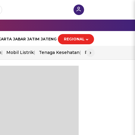
KARTA
JABAR
JATIM
JATENG
REGIONAL
›
n
Mobil Listrik
Tenaga Kesehatan
Perang As-Iran
Ekon