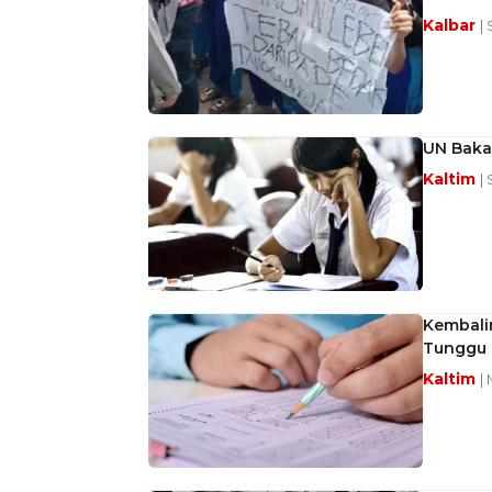
Kalbar
|
UN Bakal
Kaltim
|
Kembali
Tunggu 
Kaltim
|