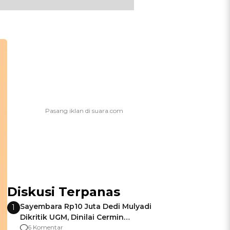
Diskusi Terpanas
Sayembara Rp10 Juta Dedi Mulyadi
1
Dikritik UGM, Dinilai Cermin
Gagalnya Negara Jamin Keamanan
6 Komentar