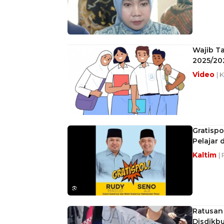
Wajib Ta
2025/20
Video
| 
Gratispo
Pelajar
Kaltim
|
Ratusan
Disdikbu