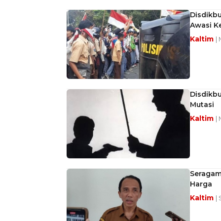
Disdikb
Awasi K
Kaltim
|
Disdikb
Mutasi
Kaltim
|
Seragam
Harga
Kaltim
|