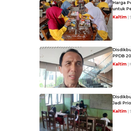
Harga Po
untuk P
Kaltim
|
Disdikb
PPDB 20
Kaltim
|
Disdikbu
Jadi Prio
Kaltim
|