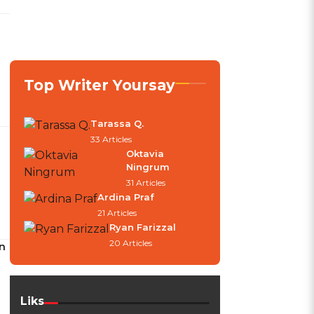
Top Writer Yoursay
Tarassa Q.
33 Articles
Oktavia
Ningrum
31 Articles
Ardina Praf
21 Articles
Ryan Farizzal
20 Articles
n
Liks