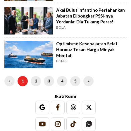
Akal Bulus Infantino Pertahankan
Jabatan Dibongkar PSSI-nya
Yordania: Dia Tukang Peras!
BOLA
Optimisme Kesepakatan Selat
Hormuz Tekan Harga Minyak
Mentah
BISNIS
«
1
2
3
4
5
»
Ikuti Kami