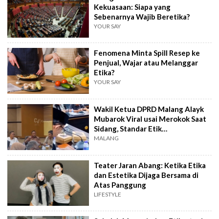
Kekuasaan: Siapa yang
Sebenarnya Wajib Beretika?
YOUR SAY
Fenomena Minta Spill Resep ke
Penjual, Wajar atau Melanggar
Etika?
YOUR SAY
Wakil Ketua DPRD Malang Alayk
Mubarok Viral usai Merokok Saat
Sidang, Standar Etik
Dipertanyakan
MALANG
Teater Jaran Abang: Ketika Etika
dan Estetika Dijaga Bersama di
Atas Panggung
LIFESTYLE