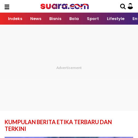
Indeks
News
Bisnis
Bola
Sport
Lifestyle
En
KUMPULAN BERITA ETIKA TERBARU DAN
TERKINI