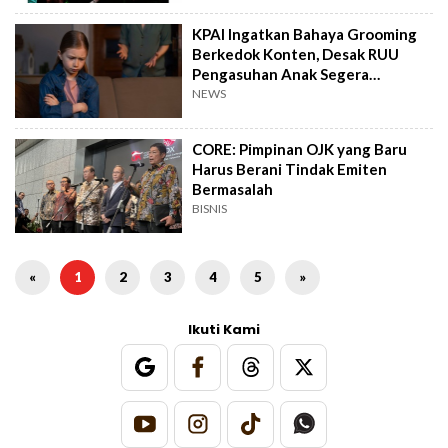
KPAI Ingatkan Bahaya Grooming
Berkedok Konten, Desak RUU
Pengasuhan Anak Segera
Disahkan!
NEWS
CORE: Pimpinan OJK yang Baru
Harus Berani Tindak Emiten
Bermasalah
BISNIS
«
1
2
3
4
5
»
Ikuti Kami