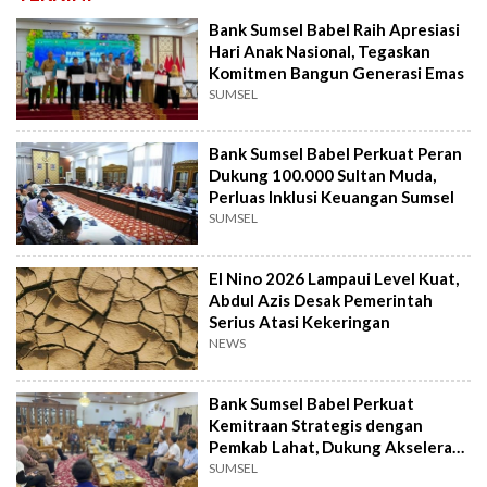
Bank Sumsel Babel Raih Apresiasi
Hari Anak Nasional, Tegaskan
Komitmen Bangun Generasi Emas
SUMSEL
Bank Sumsel Babel Perkuat Peran
Dukung 100.000 Sultan Muda,
Perluas Inklusi Keuangan Sumsel
SUMSEL
El Nino 2026 Lampaui Level Kuat,
Abdul Azis Desak Pemerintah
Serius Atasi Kekeringan
NEWS
Bank Sumsel Babel Perkuat
Kemitraan Strategis dengan
Pemkab Lahat, Dukung Akselerasi
Ekonomi Daerah
SUMSEL