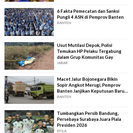
6 Fakta Pemecatan dan Sanksi
Pungli 4 ASN di Pemprov Banten
BANTEN
Usut Mutilasi Depok, Polisi
Temukan HP Pelaku Tergabung
dalam Grup Komunitas Gay
JABAR
Macet Jalur Bojonegara Bikin
Sopir Angkot Merugi, Pemprov
Banten Janjikan Keputusan Baru 4
Hari Lagi
BANTEN
Tumbangkan Persib Bandung,
Persebaya Surabaya Juara Piala
Presiden 2026
BOLA