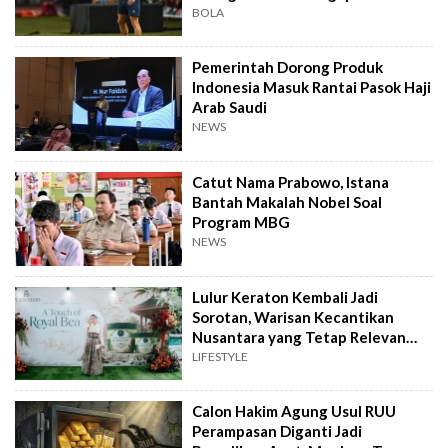
BOLA
Pemerintah Dorong Produk
Indonesia Masuk Rantai Pasok Haji
Arab Saudi
NEWS
Catut Nama Prabowo, Istana
Bantah Makalah Nobel Soal
Program MBG
NEWS
Lulur Keraton Kembali Jadi
Sorotan, Warisan Kecantikan
Nusantara yang Tetap Relevan
hingga Kini
LIFESTYLE
Calon Hakim Agung Usul RUU
Perampasan Diganti Jadi