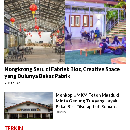
Nongkrong Seru di Fabriek Bloc, Creative Space
yang Dulunya Bekas Pabrik
YOUR SAY
Menkop UMKM Teten Masduki
Minta Gedung Tua yang Layak
Pakai Bisa Disulap Jadi Rumah
UMKM
BISNIS
TERKINI