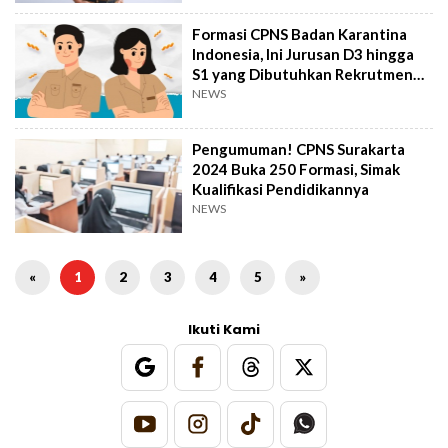
Formasi CPNS Badan Karantina
Indonesia, Ini Jurusan D3 hingga
S1 yang Dibutuhkan Rekrutmen
ASN 2024
NEWS
Pengumuman! CPNS Surakarta
2024 Buka 250 Formasi, Simak
Kualifikasi Pendidikannya
NEWS
«
1
2
3
4
5
»
Ikuti Kami