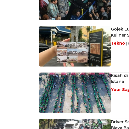
Gojek Lu
Kuliner 
Tekno
|
Kisah di
Istana
Your Sa
Driver S
Biaya B