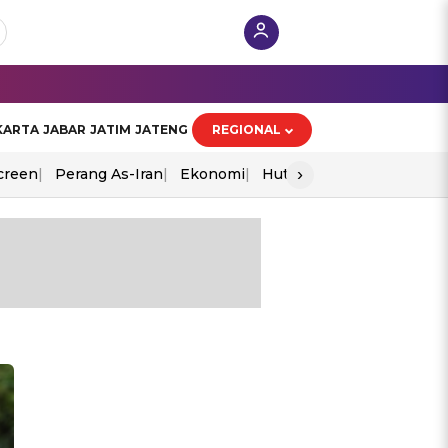
KARTA
JABAR
JATIM
JATENG
REGIONAL
›
creen
Perang As-Iran
Ekonomi
Hut Ri