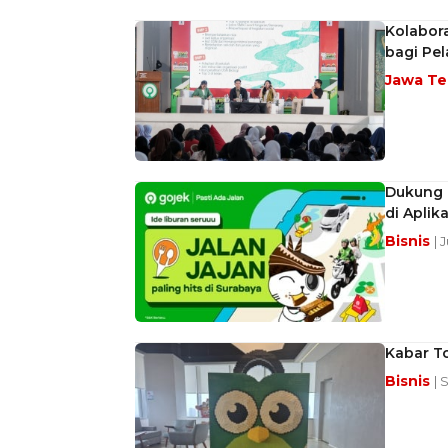
Kolabor
bagi Pel
Jawa T
Dukung L
di Aplika
Bisnis
| 
Kabar T
Bisnis
| 