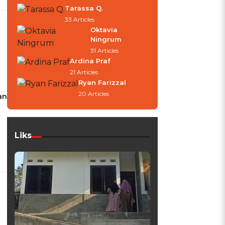
Tarassa Q.
33 Articles
Oktavia
Ningrum
31 Articles
Ardina Praf
21 Articles
Ryan Farizzal
20 Articles
an
Liks