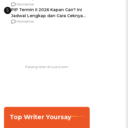
Berencana Pakai Jimat di Pakansari
1 Komentar
PIP Termin II 2026 Kapan Cair? Ini
5
Jadwal Lengkap dan Cara Ceknya
agar Dana Tidak Hangus!
1 Komentar
Top Writer Yoursay