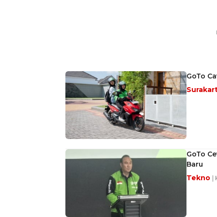
GoTo Cat
Surakar
GoTo Ce
Baru
Tekno
|