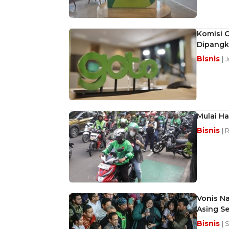
Komisi 
Dipangk
Bisnis
| 
Mulai Ha
Bisnis
| 
Vonis Na
Asing S
Bisnis
| 