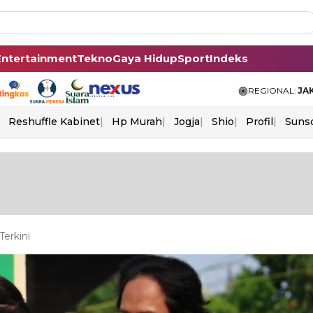
Entertainment
Tekno
Gaya Hidup
Sport
Indeks
REGIONAL:
JA
Reshuffle Kabinet
Hp Murah
Jogja
Shio
Profil
Suns
erkini