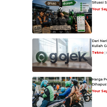
Situasi 
Your Sa
Dari Nar
Kuliah G
Tekno
|
Harga P
Dihapus
Your Sa