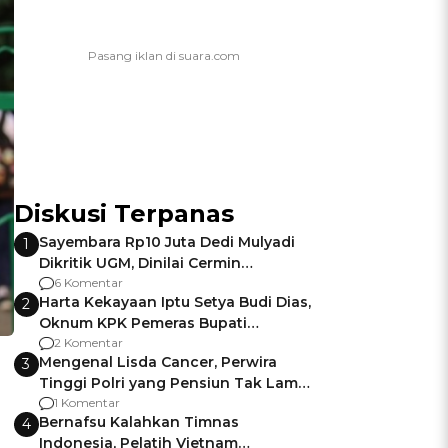
Diskusi Terpanas
Sayembara Rp10 Juta Dedi Mulyadi
1
Dikritik UGM, Dinilai Cermin
Gagalnya Negara Jamin Keamanan
6 Komentar
Harta Kekayaan Iptu Setya Budi Dias,
2
Oknum KPK Pemeras Bupati
Pemalang
2 Komentar
Mengenal Lisda Cancer, Perwira
3
Tinggi Polri yang Pensiun Tak Lama
Usai Jadi Brigjen
1 Komentar
Bernafsu Kalahkan Timnas
4
Indonesia, Pelatih Vietnam