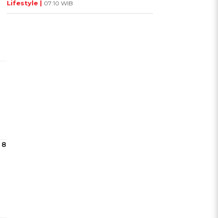
Lifestyle |
07:10 WIB
 8