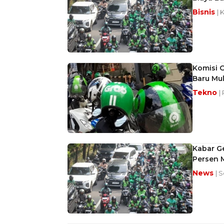
Bisnis
| 
Komisi O
Baru Mul
Tekno
|
Kabar Ge
Persen Mu
News
| S