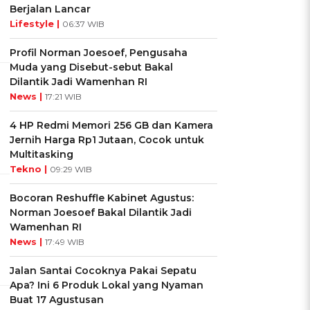
Berjalan Lancar
Lifestyle |
06:37 WIB
Profil Norman Joesoef, Pengusaha
Muda yang Disebut-sebut Bakal
Dilantik Jadi Wamenhan RI
News |
17:21 WIB
4 HP Redmi Memori 256 GB dan Kamera
Jernih Harga Rp1 Jutaan, Cocok untuk
Multitasking
Tekno |
09:29 WIB
Bocoran Reshuffle Kabinet Agustus:
Norman Joesoef Bakal Dilantik Jadi
Wamenhan RI
News |
17:49 WIB
Jalan Santai Cocoknya Pakai Sepatu
Apa? Ini 6 Produk Lokal yang Nyaman
Buat 17 Agustusan