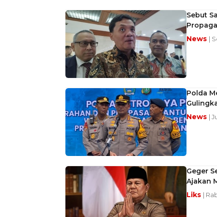
Sebut Sa
Propaga
News
| S
Polda Me
Gulingk
News
| J
Geger Se
Ajakan 
Liks
| Ra