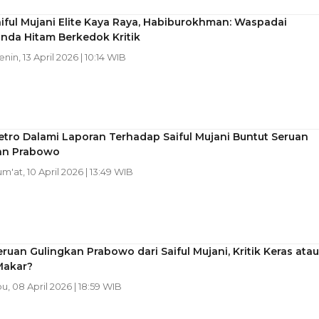
iful Mujani Elite Kaya Raya, Habiburokhman: Waspadai
nda Hitam Berkedok Kritik
enin, 13 April 2026 | 10:14 WIB
tro Dalami Laporan Terhadap Saiful Mujani Buntut Seruan
an Prabowo
um'at, 10 April 2026 | 13:49 WIB
ruan Gulingkan Prabowo dari Saiful Mujani, Kritik Keras atau
Makar?
bu, 08 April 2026 | 18:59 WIB