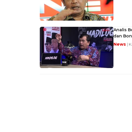
Analis B
dan Bon
News
| 