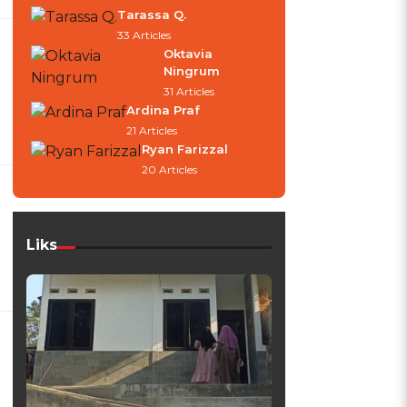
Tarassa Q.
33 Articles
Oktavia
Ningrum
31 Articles
Ardina Praf
21 Articles
Ryan Farizzal
20 Articles
Liks