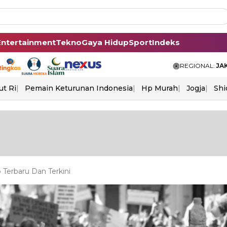
Entertainment
Tekno
Gaya Hidup
Sport
Indeks
REGIONAL:
JA
ut Ri
Pemain Keturunan Indonesia
Hp Murah
Jogja
Shi
Terbaru Dan Terkini