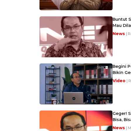
Buntut S
Mau Dila
News
| 
Begini P
Bikin Ge
Video
| 
Geger! S
Bisa, Bi
News
| 