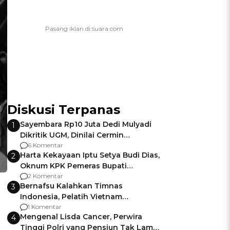
Diskusi Terpanas
Sayembara Rp10 Juta Dedi Mulyadi
1
Dikritik UGM, Dinilai Cermin
Gagalnya Negara Jamin Keamanan
6 Komentar
Harta Kekayaan Iptu Setya Budi Dias,
2
Oknum KPK Pemeras Bupati
Pemalang
2 Komentar
Bernafsu Kalahkan Timnas
3
Indonesia, Pelatih Vietnam
Berencana Pakai Jimat di Pakansari
1 Komentar
Mengenal Lisda Cancer, Perwira
4
Tinggi Polri yang Pensiun Tak Lama