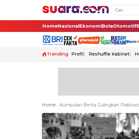
Home
Nasional
Ekonomi
Bola
Otomotif
Trending
Profil
Reshuffle Kabinet
H
Home
Kumpulan Berita Gulingkan Prabowo 