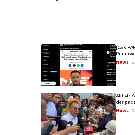
[CEK FA
Prabowo 
News
| S
Aktivis 
daripad
News
| 