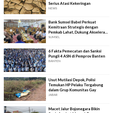
Serius Atasi Kekeringan
NEWS
Bank Sumsel Babel Perkuat
Kemitraan Strategis dengan
Pemkab Lahat, Dukung Akselerasi
Ekonomi Daerah
SUMSEL
6 Fakta Pemecatan dan Sanksi
Pungli 4 ASN di Pemprov Banten
BANTEN
Usut Mutilasi Depok, Polisi
Temukan HP Pelaku Tergabung
dalam Grup Komunitas Gay
JABAR
Macet Jalur Bojonegara Bikin