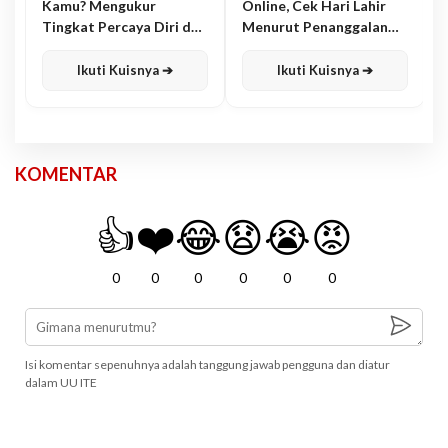
Kamu? Mengukur
Online, Cek Hari Lahir
Tingkat Percaya Diri dan
Menurut Penanggalan
Karisma
Jawa
Ikuti Kuisnya ➔
Ikuti Kuisnya ➔
KOMENTAR
👍
❤️
😂
😧
😭
😡
0
0
0
0
0
0
Isi komentar sepenuhnya adalah tanggung jawab pengguna dan diatur
dalam UU ITE