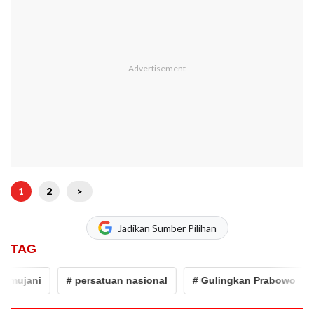
1
2
>
Jadikan Sumber Pilihan
TAG
ujani
# persatuan nasional
# Gulingkan Prabowo
# 