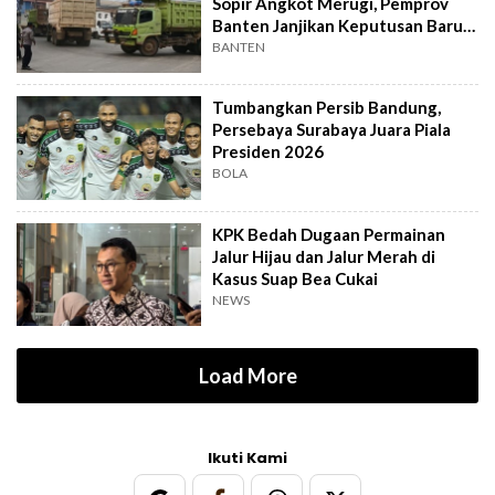
Sopir Angkot Merugi, Pemprov
Banten Janjikan Keputusan Baru 4
Hari Lagi
BANTEN
Tumbangkan Persib Bandung,
Persebaya Surabaya Juara Piala
Presiden 2026
BOLA
KPK Bedah Dugaan Permainan
Jalur Hijau dan Jalur Merah di
Kasus Suap Bea Cukai
NEWS
Load More
Ikuti Kami