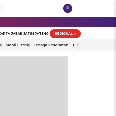
KARTA
JABAR
JATIM
JATENG
REGIONAL
›
n
Mobil Listrik
Tenaga Kesehatan
Piala Aff 2026
Ekono