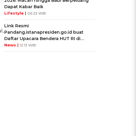
2026: Macan hingga Babi Berpeluang
Dapat Kabar Baik
Lifestyle |
06:23 WIB
Link Resmi
l,
Pandang.istanapresiden.go.id buat
Daftar Upacara Bendera HUT RI di
Istana Negara
News |
12:13 WIB