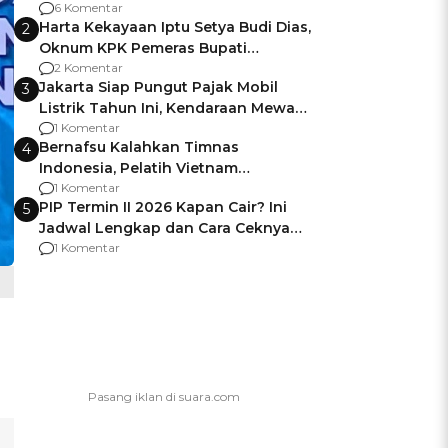
Gagalnya Negara Jamin Keamanan
6 Komentar
Harta Kekayaan Iptu Setya Budi Dias,
2
Oknum KPK Pemeras Bupati
Pemalang
2 Komentar
Jakarta Siap Pungut Pajak Mobil
3
Listrik Tahun Ini, Kendaraan Mewah
Kena hingga 75% PKB
1 Komentar
Bernafsu Kalahkan Timnas
4
Indonesia, Pelatih Vietnam
Berencana Pakai Jimat di Pakansari
1 Komentar
PIP Termin II 2026 Kapan Cair? Ini
5
Jadwal Lengkap dan Cara Ceknya
agar Dana Tidak Hangus!
1 Komentar