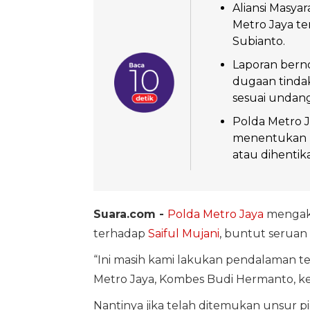
Aliansi Masya
Metro Jaya t
Subianto.
Laporan bern
dugaan tinda
sesuai undan
Polda Metro 
menentukan k
atau dihentik
Suara.com -
Polda Metro Jaya
mengaku
terhadap
Saiful Mujani
, buntut seruan
“Ini masih kami lakukan pendalaman ter
Metro Jaya, Kombes Budi Hermanto, ke
Nantinya jika telah ditemukan unsur p