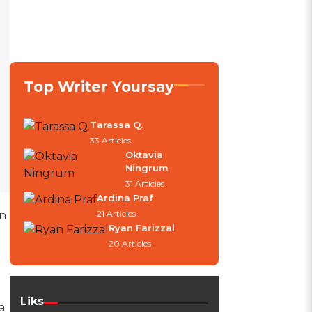
Top Writer Yoursay
Tarassa Q.
33 Articles
Oktavia
Ningrum
31 Articles
Ardina Praf
21 Articles
n
Ryan Farizzal
20 Articles
Liks
a