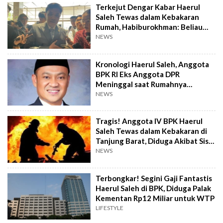
Terkejut Dengar Kabar Haerul
Saleh Tewas dalam Kebakaran
Rumah, Habiburokhman: Beliau
Sahabat Saya
NEWS
Kronologi Haerul Saleh, Anggota
BPK RI Eks Anggota DPR
Meninggal saat Rumahnya
Kebakaran
NEWS
Tragis! Anggota IV BPK Haerul
Saleh Tewas dalam Kebakaran di
Tanjung Barat, Diduga Akibat Sisa
Tiner
NEWS
Terbongkar! Segini Gaji Fantastis
Haerul Saleh di BPK, Diduga Palak
Kementan Rp12 Miliar untuk WTP
LIFESTYLE