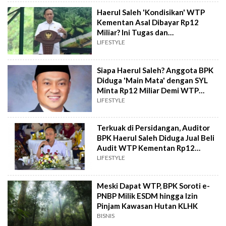
Haerul Saleh 'Kondisikan' WTP
Kementan Asal Dibayar Rp12
Miliar? Ini Tugas dan
Kewenangannya di BPK RI
LIFESTYLE
Siapa Haerul Saleh? Anggota BPK
Diduga 'Main Mata' dengan SYL
Minta Rp12 Miliar Demi WTP
Kementan
LIFESTYLE
Terkuak di Persidangan, Auditor
BPK Haerul Saleh Diduga Jual Beli
Audit WTP Kementan Rp12
Miliar!
LIFESTYLE
Meski Dapat WTP, BPK Soroti e-
PNBP Milik ESDM hingga Izin
Pinjam Kawasan Hutan KLHK
BISNIS