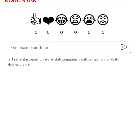
KOMENTAR
👍
❤️
😂
😧
😭
😡
0
0
0
0
0
0
Isi komentar sepenuhnya adalah tanggung jawab pengguna dan diatur
dalam UU ITE