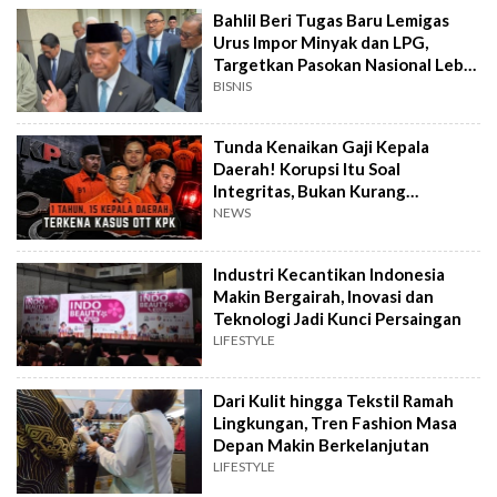
Bahlil Beri Tugas Baru Lemigas
Urus Impor Minyak dan LPG,
Targetkan Pasokan Nasional Lebih
Terjamin
BISNIS
Tunda Kenaikan Gaji Kepala
Daerah! Korupsi Itu Soal
Integritas, Bukan Kurang
Penghasilan
NEWS
Industri Kecantikan Indonesia
Makin Bergairah, Inovasi dan
Teknologi Jadi Kunci Persaingan
LIFESTYLE
Dari Kulit hingga Tekstil Ramah
Lingkungan, Tren Fashion Masa
Depan Makin Berkelanjutan
LIFESTYLE