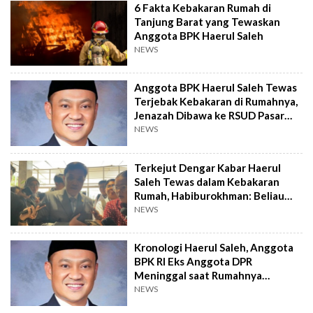
6 Fakta Kebakaran Rumah di
Tanjung Barat yang Tewaskan
Anggota BPK Haerul Saleh
NEWS
Anggota BPK Haerul Saleh Tewas
Terjebak Kebakaran di Rumahnya,
Jenazah Dibawa ke RSUD Pasar
Minggu
NEWS
Terkejut Dengar Kabar Haerul
Saleh Tewas dalam Kebakaran
Rumah, Habiburokhman: Beliau
Sahabat Saya
NEWS
Kronologi Haerul Saleh, Anggota
BPK RI Eks Anggota DPR
Meninggal saat Rumahnya
Kebakaran
NEWS