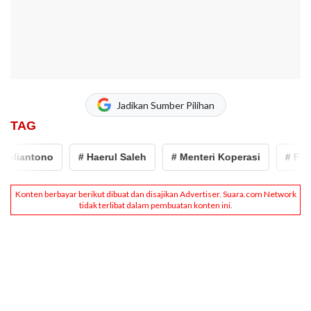
Jadikan Sumber Pilihan
TAG
uliantono
# Haerul Saleh
# Menteri Koperasi
# Ferry