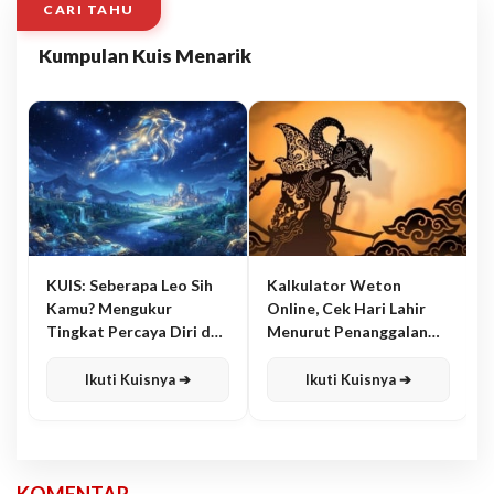
CARI TAHU
Kumpulan Kuis Menarik
KUIS: Seberapa Leo Sih
Kalkulator Weton
Kamu? Mengukur
Online, Cek Hari Lahir
Tingkat Percaya Diri dan
Menurut Penanggalan
Karisma
Jawa
Ikuti Kuisnya ➔
Ikuti Kuisnya ➔