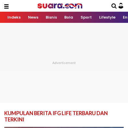
Indeks
News
Bisnis
Bola
Sport
Lifestyle
En
KUMPULAN BERITA IFG LIFE TERBARU DAN
TERKINI