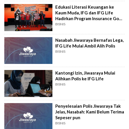
Edukasi Literasi Keuangan ke
Kaum Muda, IFG dan IFG Life
Hadirkan Program Insurance Goes
to Campus
BISNIS
Nasabah Jiwasraya Bernafas Lega,
IFG Life Mulai Ambil Alih Polis
BISNIS
Kantongi Izin, Jiwasraya Mulai
Alihkan Polis ke IFG Life
BISNIS
Penyelesaian Polis Jiwasraya Tak
Jelas, Nasabah: Kami Belum Terima
Sepeser pun
BISNIS