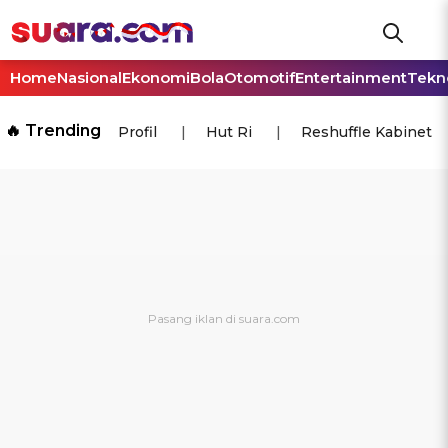
Home
Nasional
Ekonomi
Bola
Otomotif
Entertainment
Tekn
🔥 Trending
Profil
Hut Ri
Reshuffle Kabinet