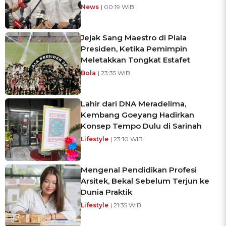
News
| 00:19 WIB
Jejak Sang Maestro di Piala
Presiden, Ketika Pemimpin
Meletakkan Tongkat Estafet
Bola
| 23:35 WIB
Lahir dari DNA Meradelima,
Kembang Goeyang Hadirkan
Konsep Tempo Dulu di Sarinah
Lifestyle
| 23:10 WIB
Mengenal Pendidikan Profesi
Arsitek, Bekal Sebelum Terjun ke
Dunia Praktik
Lifestyle
| 21:35 WIB