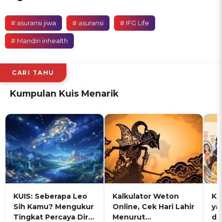
# asuransi jiwa
# asuransi
# IFG Life
# Mandiri inhealth
CARI TAHU
Kumpulan Kuis Menarik
KUIS: Seberapa Leo
Kalkulator Weton
KU
Sih Kamu? Mengukur
Online, Cek Hari Lahir
ya
Tingkat Percaya Diri
Menurut
de