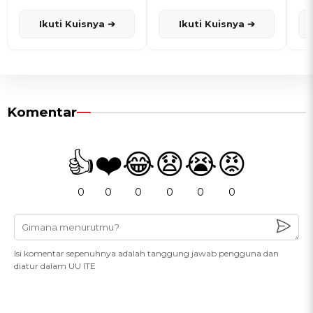
dan Karisma
Penanggalan Jawa
Ikuti Kuisnya ➔
Ikuti Kuisnya ➔
Komentar
👍
❤️
😂
😧
😭
😡
0
0
0
0
0
0
Isi komentar sepenuhnya adalah tanggung jawab pengguna dan
diatur dalam UU ITE