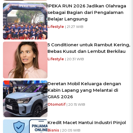
IPEKA RUN 2026 Jadikan Olahraga
sebagai Bagian dari Pengalaman
Belajar Langsung
Lifestyle
| 21:27 WIB
5 Conditioner untuk Rambut Kering,
Bebas Kusut dan Lembut Berkilau
Lifestyle
| 20:31 WIB
Deretan Mobil Keluarga dengan
Kabin Lapang yang Melantai di
GIIAS 2026
Otomotif
| 20:15 WIB
Kredit Macet Hantui Industri Pinjol
Bisnis
| 20:05 WIB