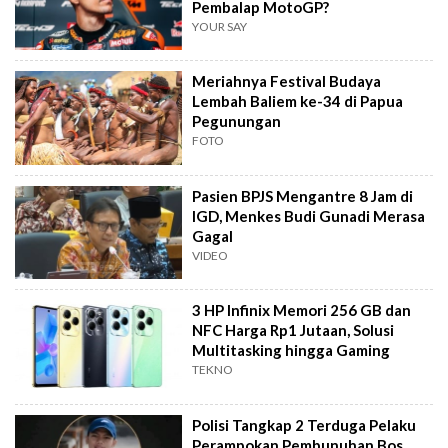
Pembalap MotoGP?
YOUR SAY
Meriahnya Festival Budaya
Lembah Baliem ke-34 di Papua
Pegunungan
FOTO
Pasien BPJS Mengantre 8 Jam di
IGD, Menkes Budi Gunadi Merasa
Gagal
VIDEO
3 HP Infinix Memori 256 GB dan
NFC Harga Rp1 Jutaan, Solusi
Multitasking hingga Gaming
TEKNO
Polisi Tangkap 2 Terduga Pelaku
Perampokan Pembunuhan Bos