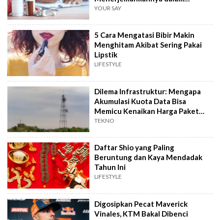
Hitungkan Detik!
YOUR SAY
5 Cara Mengatasi Bibir Makin
Menghitam Akibat Sering Pakai
Lipstik
LIFESTYLE
Dilema Infrastruktur: Mengapa
Akumulasi Kuota Data Bisa
Memicu Kenaikan Harga Paket
Internet?
TEKNO
Daftar Shio yang Paling
Beruntung dan Kaya Mendadak
Tahun Ini
LIFESTYLE
Digosipkan Pecat Maverick
Vinales, KTM Bakal Dibenci