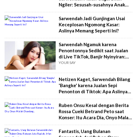
Ngiler: Sesusah-susahnya Anak
Kos, Gak Akan Makan Ini
Sarwendah Jadi Gunjingan Usai
Keceplosan Ngomong Kasar:
Aslinya Memang Seperti Ini?
Sarwendah Ngamuk karena
Penontonnya Sedikit saat Jualan
di Live TikTok, Banjir Nyinyiran:
Keluar Aslinya
YOUR SAY
Netizen Kaget, Sarwendah Bilang
'Bangke' karena Jualan Sepi
Penonton di Tiktok: Apa Aslinya
Seperti Ini?
Ruben Onsu Kesal dengan Berita
Rossa Cueki Betrand Peto saat
Konser: Itu Acara Dia, Onyo Malah
Diundang..
Fantastis, Uang Bulanan