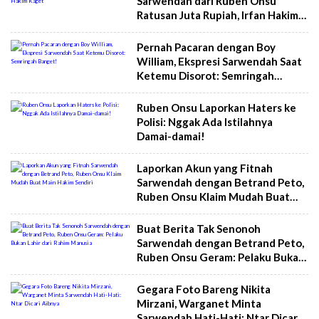
Sarwendah dari Ruben Onsu
Ratusan Juta Rupiah, Irfan Hakim
Kaget
Pernah Pacaran dengan Boy
William, Ekspresi Sarwendah Saat
Ketemu Disorot: Semringah
Banget!
Ruben Onsu Laporkan Haters ke
Polisi: Nggak Ada Istilahnya
Damai-damai!
Laporkan Akun yang Fitnah
Sarwendah dengan Betrand Peto,
Ruben Onsu Klaim Mudah Buat
Main Hakim Sendiri
Buat Berita Tak Senonoh
Sarwendah dengan Betrand Peto,
Ruben Onsu Geram: Pelaku Bukan
Lahir dari Rahim Manusia
Gegara Foto Bareng Nikita
Mirzani, Warganet Minta
Sarwendah Hati-Hati: Ntar Dicari