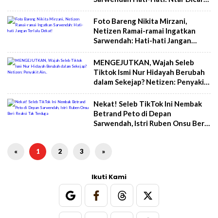
Aibnya
Foto Bareng Nikita Mirzani,
Netizen Ramai-ramai Ingatkan
Sarwendah: Hati-hati Jangan
Terlalu Dekat!
MENGEJUTKAN, Wajah Seleb
Tiktok Ismi Nur Hidayah Berubah
dalam Sekejap? Netizen: Penyakit
Ain..
Nekat! Seleb TikTok Ini Nembak
Betrand Peto di Depan
Sarwendah, Istri Ruben Onsu Beri
Reaksi Tak Terduga
«
1
2
3
»
Ikuti Kami