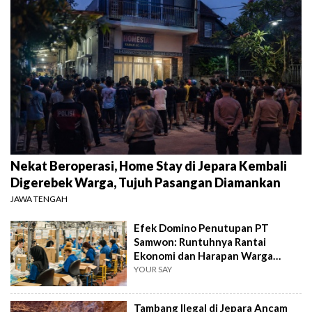
Nekat Beroperasi, Home Stay di Jepara Kembali
Digerebek Warga, Tujuh Pasangan Diamankan
JAWA TENGAH
Efek Domino Penutupan PT
Samwon: Runtuhnya Rantai
Ekonomi dan Harapan Warga
Jepara
YOUR SAY
Tambang Ilegal di Jepara Ancam