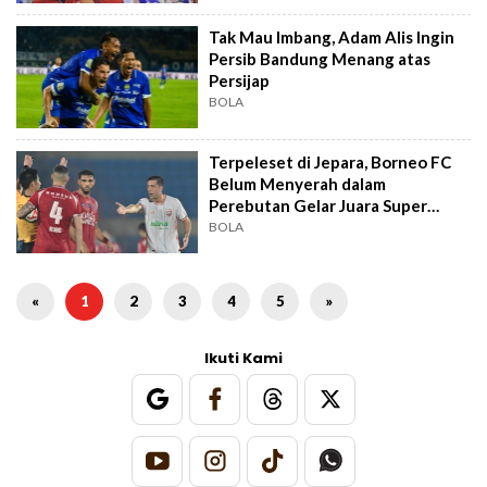
Tak Mau Imbang, Adam Alis Ingin
Persib Bandung Menang atas
Persijap
BOLA
Terpeleset di Jepara, Borneo FC
Belum Menyerah dalam
Perebutan Gelar Juara Super
League
BOLA
«
1
2
3
4
5
»
Ikuti Kami