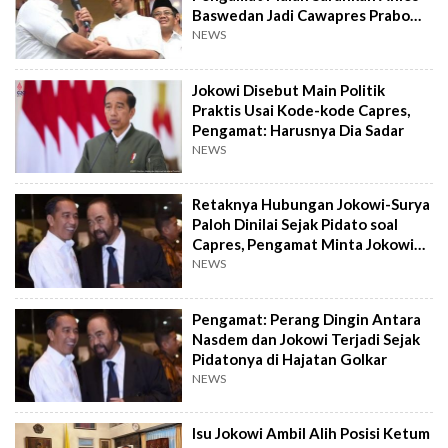
Baswedan Jadi Cawapres Prabowo
Subianto
NEWS
Jokowi Disebut Main Politik
Praktis Usai Kode-kode Capres,
Pengamat: Harusnya Dia Sadar
NEWS
Retaknya Hubungan Jokowi-Surya
Paloh Dinilai Sejak Pidato soal
Capres, Pengamat Minta Jokowi
Fokus Urus Negara Saja
NEWS
Pengamat: Perang Dingin Antara
Nasdem dan Jokowi Terjadi Sejak
Pidatonya di Hajatan Golkar
NEWS
Isu Jokowi Ambil Alih Posisi Ketum