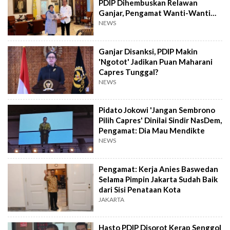
PDIP Dihembuskan Relawan
Ganjar, Pengamat Wanti-Wanti
Megawati Waspada
NEWS
Ganjar Disanksi, PDIP Makin
'Ngotot' Jadikan Puan Maharani
Capres Tunggal?
NEWS
Pidato Jokowi 'Jangan Sembrono
Pilih Capres' Dinilai Sindir NasDem,
Pengamat: Dia Mau Mendikte
NEWS
Pengamat: Kerja Anies Baswedan
Selama Pimpin Jakarta Sudah Baik
dari Sisi Penataan Kota
JAKARTA
Hasto PDIP Disorot Kerap Senggol