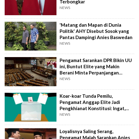
Terbongkar
NEWS
'Matang dan Mapan di Dunia
Politik' AHY Disebut Sosok yang
Pantas Dampingi Anies Baswedan
NEWS
Pengamat Sarankan DPR Bikin UU
ini, Buntut Elite yang Makin
Berani Minta Perpanjangan
Periode dan Tunda Pemilu
NEWS
Koar-koar Tunda Pemilu,
Pengamat Anggap Elite Jadi
Pengkhianat Konstitusi: Ingat,
Kita Bukan Komunis!
NEWS
Loyalisnya Saling Serang,
Pengamat Malah Sarankan Anies