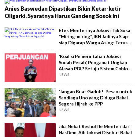
Anies Baswedan Dipastikan Bikin Ketar-ketir
Oligarki, Syaratnya Harus Gandeng Sosok Ini
Efek Menterinya Jokowi Tak Suka
"Miring-miring", IKN Jadinya Siap-
siap Digarap Warga Asing: Terus
Pribumi Ngapain?
'Koalisi Pemerintahan Jokowi
Sudah Pecah', Pengamat Ungkap
Alasan PDIP Setuju Sistem Coblos
Logo Partai
NEWS
'Jangan Buat Gaduh!' Pesan untuk
Sandiaga Uno yang Diduga Bakal
Segera Hijrah ke PPP
NEWS
Jika Nekat Reshuffle Menteri dari
NasDem, Aib Jokowi Disebut Bakal