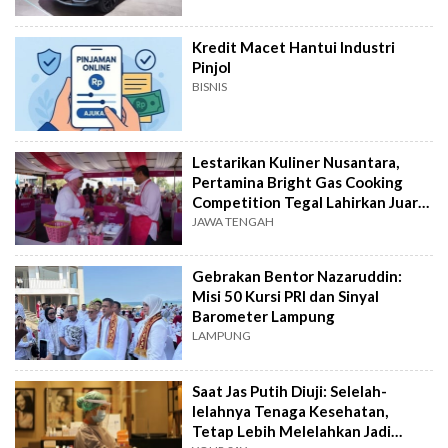
Kredit Macet Hantui Industri
Pinjol
BISNIS
Lestarikan Kuliner Nusantara,
Pertamina Bright Gas Cooking
Competition Tegal Lahirkan Juara
Baru
JAWA TENGAH
Gebrakan Bentor Nazaruddin:
Misi 50 Kursi PRI dan Sinyal
Barometer Lampung
LAMPUNG
Saat Jas Putih Diuji: Selelah-
lelahnya Tenaga Kesehatan,
Tetap Lebih Melelahkan Jadi