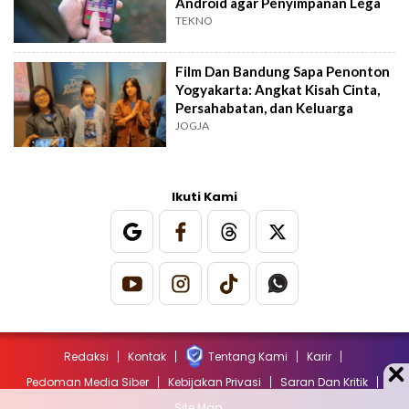
Android agar Penyimpanan Lega
TEKNO
Film Dan Bandung Sapa Penonton
Yogyakarta: Angkat Kisah Cinta,
Persahabatan, dan Keluarga
JOGJA
Ikuti Kami
Redaksi
Kontak
Tentang Kami
Karir
Pedoman Media Siber
Kebijakan Privasi
Saran Dan Kritik
Site Map