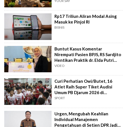
Pasien
YOUR SAY
Rp17 Triliun Aliran Modal Asing
Masuk ke Pinjol RI
BISNIS
Buntut Kasus Komentar
Nirempati Pasien BPJS, RS Sardjito
Hentikan Praktik dr. Elda Putri
Rahard
VIDEO
Curi Perhatian Owi/Butet, 16
Atlet Raih Super Tiket Audisi
Umum PB Djarum 2026 di
Makassar
SPORT
Urgen, Mengubah Keahlian
Individual Manajemen
Pengetahuan di Setjen DPR Jadi