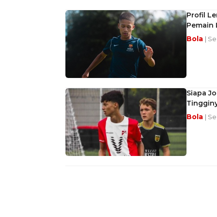
Profil L
Pemain L
Bola
| Se
Siapa Jo
Tinggin
Bola
| S