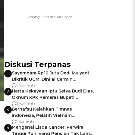
Diskusi Terpanas
Sayembara Rp10 Juta Dedi Mulyadi
1
Dikritik UGM, Dinilai Cermin
Gagalnya Negara Jamin Keamanan
6 Komentar
Harta Kekayaan Iptu Setya Budi Dias,
2
Oknum KPK Pemeras Bupati
Pemalang
2 Komentar
Bernafsu Kalahkan Timnas
3
Indonesia, Pelatih Vietnam
Berencana Pakai Jimat di Pakansari
1 Komentar
Mengenal Lisda Cancer, Perwira
4
Tinggi Polri yang Pensiun Tak Lama