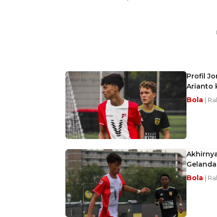
Profil J
Arianto 
Bola
| Ra
Akhirny
Gelandan
Bola
| Ra