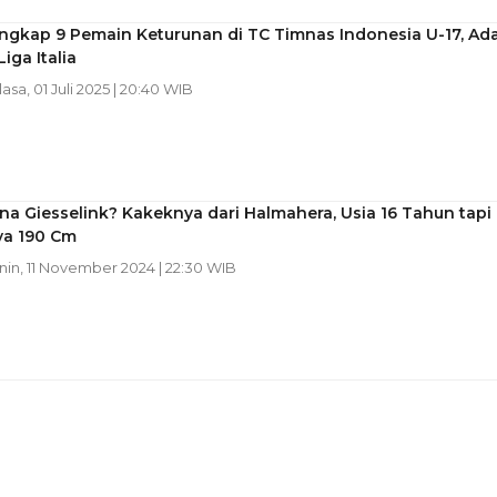
engkap 9 Pemain Keturunan di TC Timnas Indonesia U-17, Ad
iga Italia
lasa, 01 Juli 2025 | 20:40 WIB
na Giesselink? Kakeknya dari Halmahera, Usia 16 Tahun tapi
ya 190 Cm
enin, 11 November 2024 | 22:30 WIB