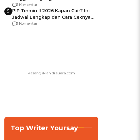
Usai Jadi Brigjen
1 Komentar
PIP Termin II 2026 Kapan Cair? Ini
5
Jadwal Lengkap dan Cara Ceknya
agar Dana Tidak Hangus!
1 Komentar
Top Writer Yoursay