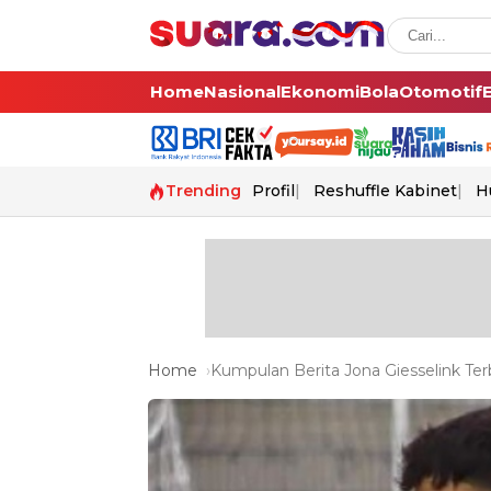
Home
Nasional
Ekonomi
Bola
Otomotif
Trending
Profil
Reshuffle Kabinet
H
Home
Kumpulan Berita Jona Giesselink Ter