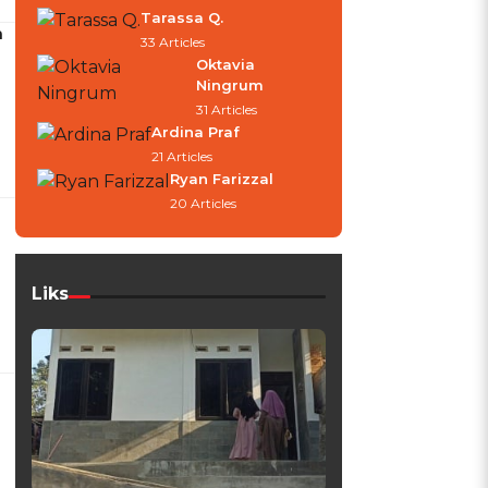
Tarassa Q.
a
33 Articles
Oktavia
Ningrum
31 Articles
Ardina Praf
21 Articles
Ryan Farizzal
20 Articles
Liks