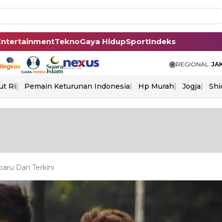
Entertainment
Tekno
Gaya Hidup
Sport
Indeks
REGIONAL:
JA
ut Ri
Pemain Keturunan Indonesia
Hp Murah
Jogja
Shi
baru Dan Terkini