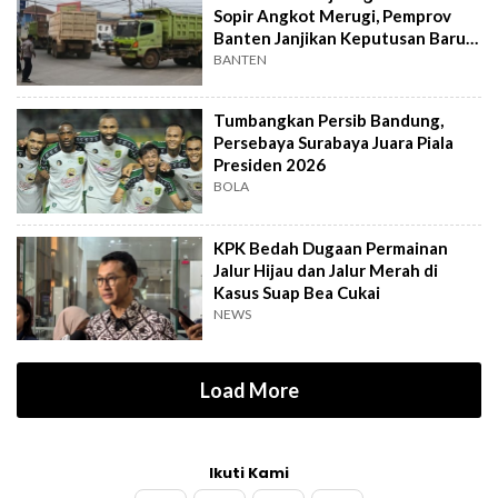
Sopir Angkot Merugi, Pemprov
Banten Janjikan Keputusan Baru 4
Hari Lagi
BANTEN
Tumbangkan Persib Bandung,
Persebaya Surabaya Juara Piala
Presiden 2026
BOLA
KPK Bedah Dugaan Permainan
Jalur Hijau dan Jalur Merah di
Kasus Suap Bea Cukai
NEWS
Load More
Ikuti Kami