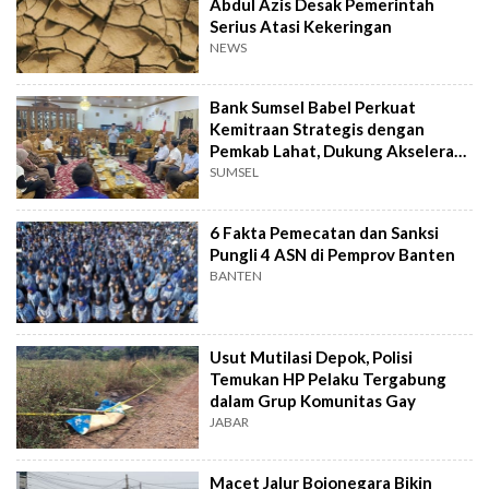
Abdul Azis Desak Pemerintah
Serius Atasi Kekeringan
NEWS
Bank Sumsel Babel Perkuat
Kemitraan Strategis dengan
Pemkab Lahat, Dukung Akselerasi
Ekonomi Daerah
SUMSEL
6 Fakta Pemecatan dan Sanksi
Pungli 4 ASN di Pemprov Banten
BANTEN
Usut Mutilasi Depok, Polisi
Temukan HP Pelaku Tergabung
dalam Grup Komunitas Gay
JABAR
Macet Jalur Bojonegara Bikin