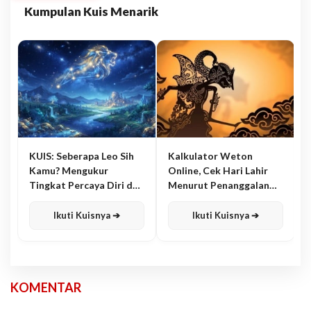
Kumpulan Kuis Menarik
KUIS: Seberapa Leo Sih
Kalkulator Weton
Kamu? Mengukur
Online, Cek Hari Lahir
Tingkat Percaya Diri dan
Menurut Penanggalan
Karisma
Jawa
Ikuti Kuisnya ➔
Ikuti Kuisnya ➔
KOMENTAR