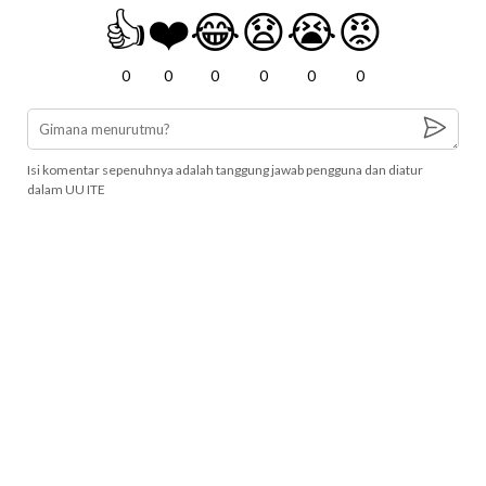
👍
❤️
😂
😧
😭
😡
0
0
0
0
0
0
Isi komentar sepenuhnya adalah tanggung jawab pengguna dan diatur
dalam UU ITE