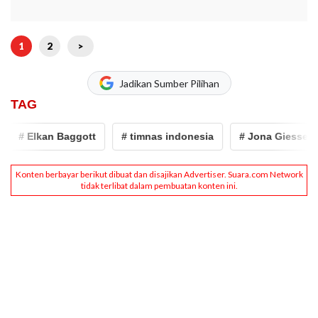
1
2
>
Jadikan Sumber Pilihan
TAG
# Elkan Baggott
# timnas indonesia
# Jona Giesselink