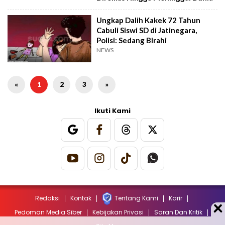
Ungkap Dalih Kakek 72 Tahun
Cabuli Siswi SD di Jatinegara,
Polisi: Sedang Birahi
NEWS
«
1
2
3
»
Ikuti Kami
Redaksi
Kontak
Tentang Kami
Karir
Pedoman Media Siber
Kebijakan Privasi
Saran Dan Kritik