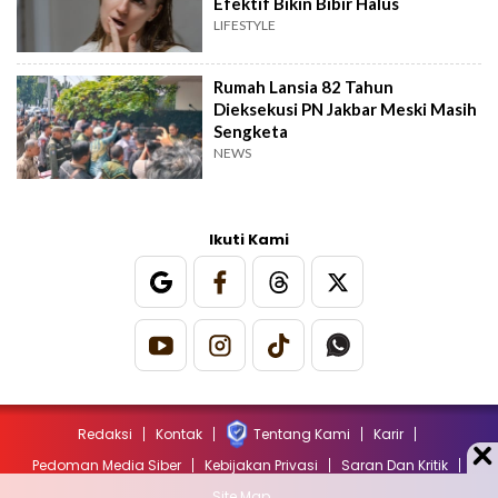
Efektif Bikin Bibir Halus
LIFESTYLE
Rumah Lansia 82 Tahun
Dieksekusi PN Jakbar Meski Masih
Sengketa
NEWS
Ikuti Kami
Redaksi
Kontak
Tentang Kami
Karir
Pedoman Media Siber
Kebijakan Privasi
Saran Dan Kritik
Site Map