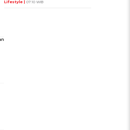
Lifestyle |
07:10 WIB
an