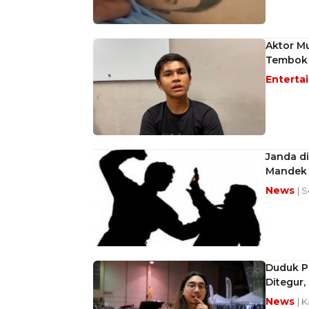
Aktor Mu
Tembok 
Enterta
Janda d
Mandek d
News
| 
Duduk Pe
Ditegur
News
| 