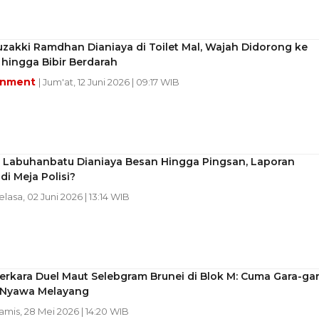
zakki Ramdhan Dianiaya di Toilet Mal, Wajah Didorong ke
hingga Bibir Berdarah
inment
| Jum'at, 12 Juni 2026 | 09:17 WIB
i Labuhanbatu Dianiaya Besan Hingga Pingsan, Laporan
i Meja Polisi?
Selasa, 02 Juni 2026 | 13:14 WIB
rkara Duel Maut Selebgram Brunei di Blok M: Cuma Gara-ga
, Nyawa Melayang
Kamis, 28 Mei 2026 | 14:20 WIB