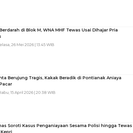
Berdarah di Blok M, WNA MHF Tewas Usai Dihajar Pria
s
Selasa, 26 Mei 2026 | 13:45 WIB
nta Berujung Tragis, Kakak Beradik di Pontianak Aniaya
Pacar
 Rabu, 15 April 2026 | 20:38 WIB
as Soroti Kasus Penganiayaan Sesama Polisi hingga Tewas
 Kepri