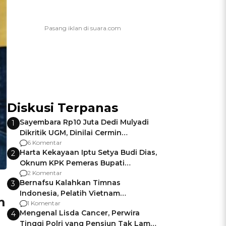
Diskusi Terpanas
Sayembara Rp10 Juta Dedi Mulyadi
1
Dikritik UGM, Dinilai Cermin
Gagalnya Negara Jamin Keamanan
6 Komentar
Harta Kekayaan Iptu Setya Budi Dias,
2
Oknum KPK Pemeras Bupati
Pemalang
2 Komentar
Bernafsu Kalahkan Timnas
3
Indonesia, Pelatih Vietnam
m
Berencana Pakai Jimat di Pakansari
1 Komentar
Mengenal Lisda Cancer, Perwira
4
Tinggi Polri yang Pensiun Tak Lama