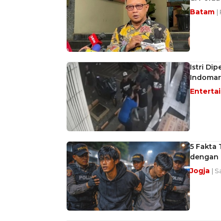
Batam
|
Istri Di
Indomar
Enterta
5 Fakta 
dengan 
Jogja
| S