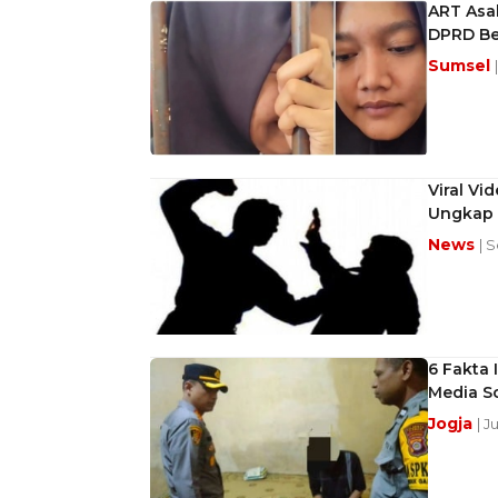
ART Asa
DPRD Be
Sumsel
Viral Vi
Ungkap 
News
| 
6 Fakta 
Media So
Jogja
| J