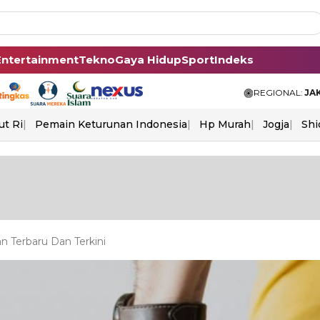
Entertainment
Tekno
Gaya Hidup
Sport
Indeks
REGIONAL:
JA
ut Ri
Pemain Keturunan Indonesia
Hp Murah
Jogja
Shi
 Terbaru Dan Terkini