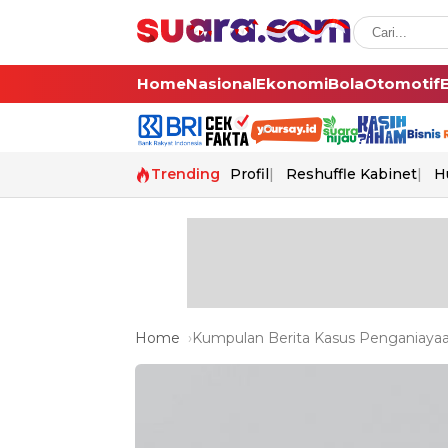
Home
Nasional
Ekonomi
Bola
Otomotif
Trending
Profil
Reshuffle Kabinet
H
Home
Kumpulan Berita Kasus Penganiayaan