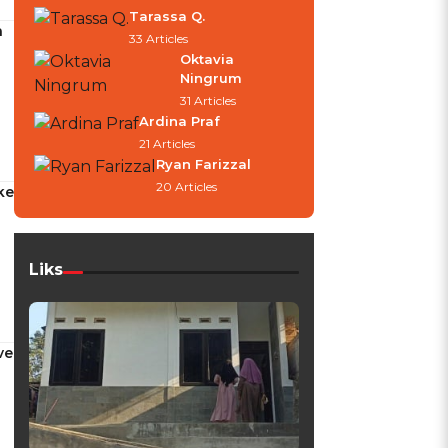
Tarassa Q.
a
33 Articles
Oktavia
Ningrum
31 Articles
Ardina Praf
21 Articles
Ryan Farizzal
20 Articles
ke
Liks
ve