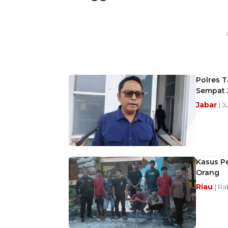
Polres T
Sempat J
Jabar
| J
Kasus P
Orang
Riau
| Ra