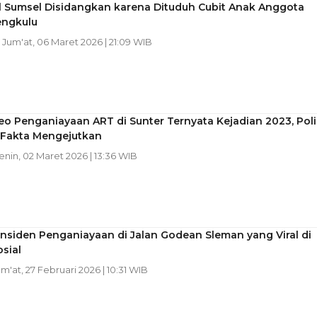
l Sumsel Disidangkan karena Dituduh Cubit Anak Anggota
ngkulu
| Jum'at, 06 Maret 2026 | 21:09 WIB
deo Penganiayaan ART di Sunter Ternyata Kejadian 2023, Poli
Fakta Mengejutkan
Senin, 02 Maret 2026 | 13:36 WIB
Insiden Penganiayaan di Jalan Godean Sleman yang Viral di
sial
um'at, 27 Februari 2026 | 10:31 WIB