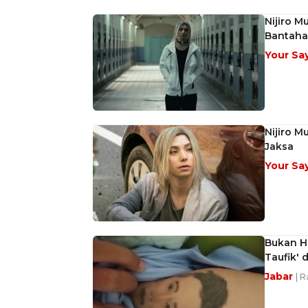
Nijiro 
Bantah
Your Sa
Nijiro 
Jaksa
Your Sa
Bukan Ha
Taufik' 
Jabar
| R