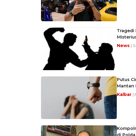
Tragedi 
Misteriu
News
| 
Putus Ci
Mantan 
Kalbar
|
Kompoln
di Polda