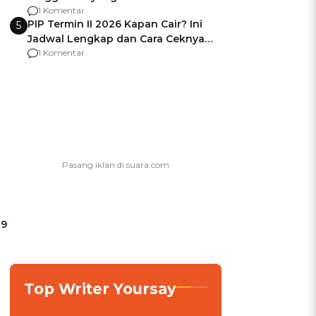
Usai Jadi Brigjen
1 Komentar
PIP Termin II 2026 Kapan Cair? Ini
5
Jadwal Lengkap dan Cara Ceknya
agar Dana Tidak Hangus!
1 Komentar
 9
Top Writer Yoursay