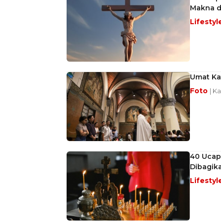
Makna d
Lifestyl
Umat Kat
Foto
| K
40 Ucap
Dibagik
Lifestyl