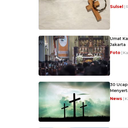
Sulsel
| 
Umat Kat
Jakarta
Foto
| K
30 Ucap
Menyerta
News
| 