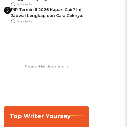
Usai Jadi Brigjen
1 Komentar
PIP Termin II 2026 Kapan Cair? Ini
5
Jadwal Lengkap dan Cara Ceknya
agar Dana Tidak Hangus!
1 Komentar
Top Writer Yoursay
h