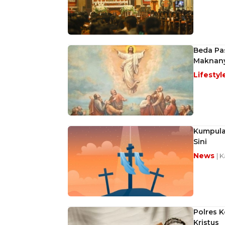
Beda Pas
Maknan
Lifestyl
Kumpulan
Sini
News
| 
Polres 
Kristus