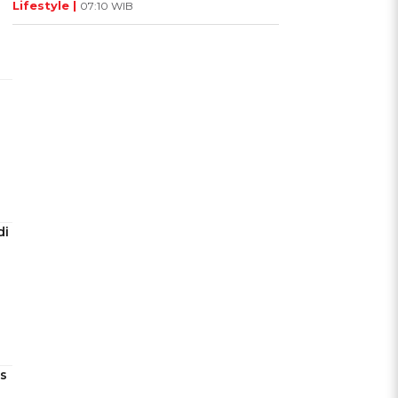
Lifestyle |
07:10 WIB
di
s