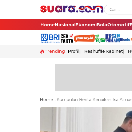
Home
Nasional
Ekonomi
Bola
Otomotif
Trending
Profil
Reshuffle Kabinet
H
Home
Kumpulan Berita Kenaikan Isa Almasi