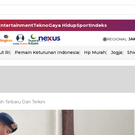
Entertainment
Tekno
Gaya Hidup
Sport
Indeks
REGIONAL:
JA
ut Ri
Pemain Keturunan Indonesia
Hp Murah
Jogja
Shi
h Terbaru Dan Terkini