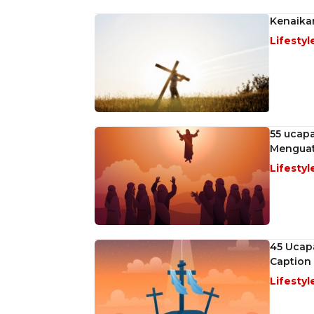
Kenaikan
Lifestyl
55 ucap
Menguat
Lifestyl
45 Ucapa
Caption
Lifestyl