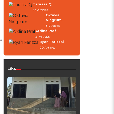
Tarassa Q.
33 Articles
Oktavia
Ningrum
31 Articles
Ardina Praf
21 Articles
ta
Ryan Farizzal
20 Articles
Liks