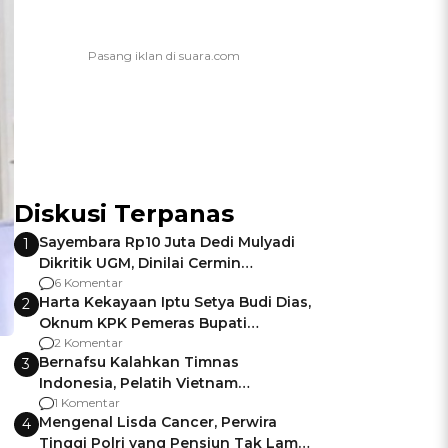
Diskusi Terpanas
Sayembara Rp10 Juta Dedi Mulyadi
1
Dikritik UGM, Dinilai Cermin
Gagalnya Negara Jamin Keamanan
6 Komentar
Harta Kekayaan Iptu Setya Budi Dias,
2
Oknum KPK Pemeras Bupati
Pemalang
2 Komentar
Bernafsu Kalahkan Timnas
3
Indonesia, Pelatih Vietnam
Berencana Pakai Jimat di Pakansari
1 Komentar
Mengenal Lisda Cancer, Perwira
4
Tinggi Polri yang Pensiun Tak Lama