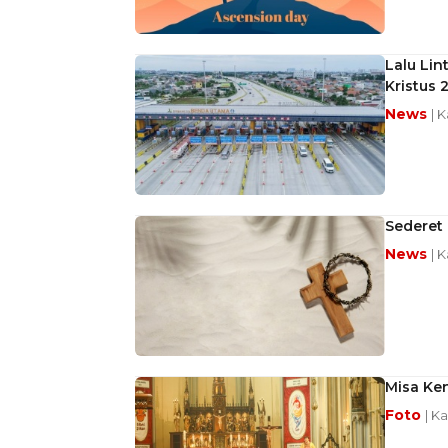
Lalu Lin
Kristus 
News
| 
Sederet 
News
| 
Misa Ken
Foto
| K