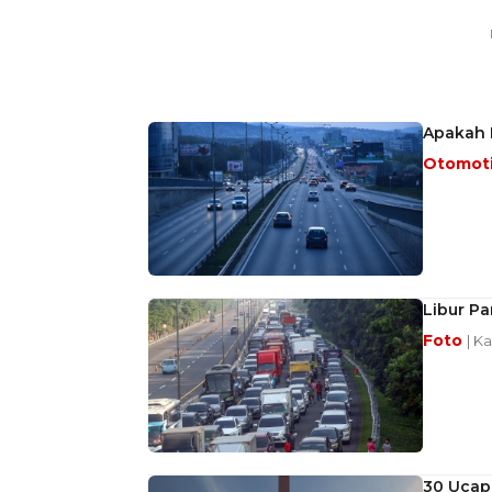
Apakah H
Otomot
Libur P
Foto
| K
30 Ucap