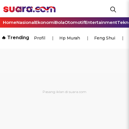
Home
Nasional
Ekonomi
Bola
Otomotif
Entertainment
Tekn
🔥 Trending
Profil
Hp Murah
Feng Shui