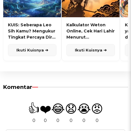
KUIS: Seberapa Leo
Kalkulator Weton
KU
Sih Kamu? Mengukur
Online, Cek Hari Lahir
ya
Tingkat Percaya Diri
Menurut
de
dan Karisma
Penanggalan Jawa
Ikuti Kuisnya ➔
Ikuti Kuisnya ➔
Komentar
👍
❤️
😂
😧
😭
😡
0
0
0
0
0
0