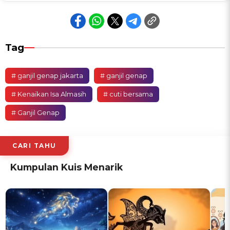
Tag
# ganjil genap jakarta
# ganjil genap
# Kenaikan Isa Almasih
# cuti bersama
# Ganjil Genap
CARI TAHU
Kumpulan Kuis Menarik