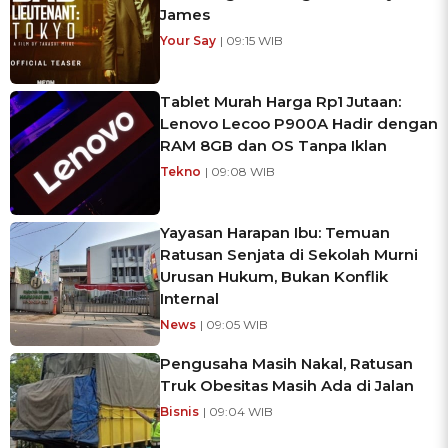
James
Your Say
| 09:15 WIB
Tablet Murah Harga Rp1 Jutaan:
Lenovo Lecoo P900A Hadir dengan
RAM 8GB dan OS Tanpa Iklan
Tekno
| 09:08 WIB
Yayasan Harapan Ibu: Temuan
Ratusan Senjata di Sekolah Murni
Urusan Hukum, Bukan Konflik
Internal
News
| 09:05 WIB
Pengusaha Masih Nakal, Ratusan
Truk Obesitas Masih Ada di Jalan
Bisnis
| 09:04 WIB