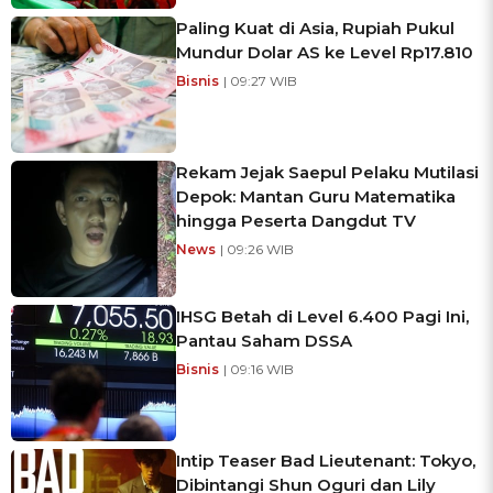
Paling Kuat di Asia, Rupiah Pukul
Mundur Dolar AS ke Level Rp17.810
Bisnis
| 09:27 WIB
Rekam Jejak Saepul Pelaku Mutilasi
Depok: Mantan Guru Matematika
hingga Peserta Dangdut TV
News
| 09:26 WIB
IHSG Betah di Level 6.400 Pagi Ini,
Pantau Saham DSSA
Bisnis
| 09:16 WIB
Intip Teaser Bad Lieutenant: Tokyo,
Dibintangi Shun Oguri dan Lily