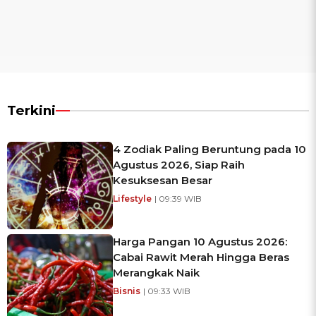
Terkini
4 Zodiak Paling Beruntung pada 10
Agustus 2026, Siap Raih
Kesuksesan Besar
Lifestyle
| 09:39 WIB
Harga Pangan 10 Agustus 2026:
Cabai Rawit Merah Hingga Beras
Merangkak Naik
Bisnis
| 09:33 WIB