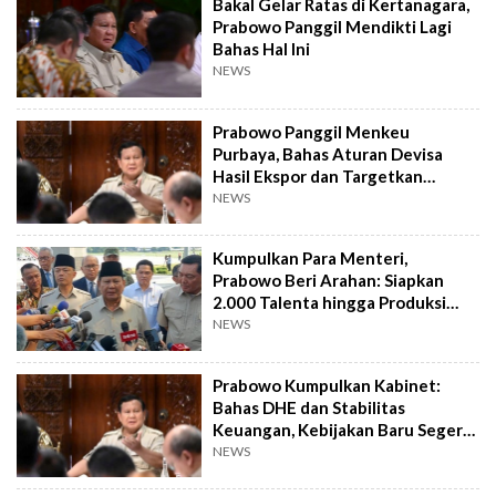
Bakal Gelar Ratas di Kertanagara,
Prabowo Panggil Mendikti Lagi
Bahas Hal Ini
NEWS
Prabowo Panggil Menkeu
Purbaya, Bahas Aturan Devisa
Hasil Ekspor dan Targetkan
Peningkatan Pajak
NEWS
Kumpulkan Para Menteri,
Prabowo Beri Arahan: Siapkan
2.000 Talenta hingga Produksi
Pupuk Murah
NEWS
Prabowo Kumpulkan Kabinet:
Bahas DHE dan Stabilitas
Keuangan, Kebijakan Baru Segera
Diumumkan?
NEWS