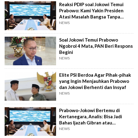
Reaksi PDIP soal Jokowi Temui
Prabowo: Kami Yakin Presiden
Atasi Masalah Bangsa Tanpa
'Cawe-cawe'
NEWS
Soal Jokowi Temui Prabowo
Ngobrol 4 Mata, PAN Beri Respons
Begini
NEWS
Elite PSI Berdoa Agar Pihak-pihak
yang Ingin Menjauhkan Prabowo
dan Jokowi Berhenti dan Insyaf
NEWS
Prabowo-Jokowi Bertemu di
Kertanegara, Analis: Bisa Jadi
Bahas Ijazah Gibran atau
Dukungan 2 Periode
NEWS