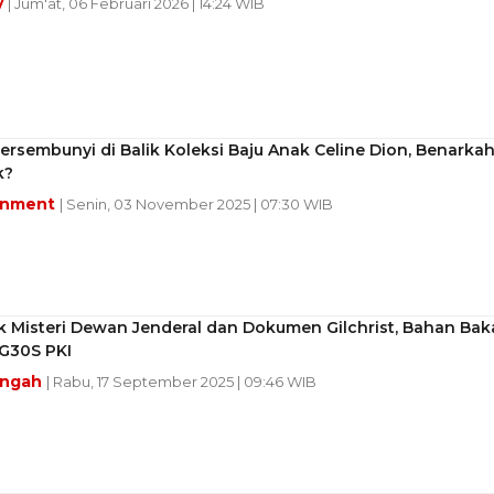
y
| Jum'at, 06 Februari 2026 | 14:24 WIB
rsembunyi di Balik Koleksi Baju Anak Celine Dion, Benarka
k?
inment
| Senin, 03 November 2025 | 07:30 WIB
 Misteri Dewan Jenderal dan Dokumen Gilchrist, Bahan Bak
 G30S PKI
engah
| Rabu, 17 September 2025 | 09:46 WIB