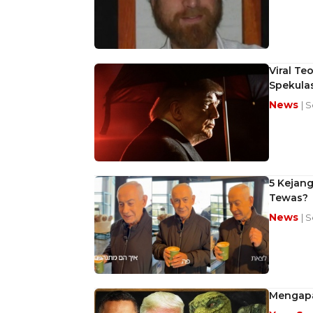
Viral Te
Spekulas
News
| 
5 Kejang
Tewas?
News
| 
Mengapa 