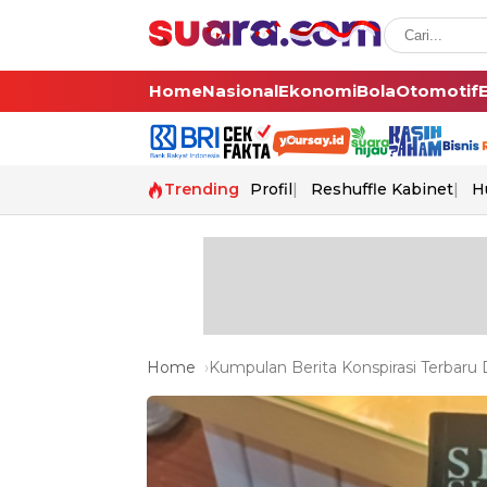
Home
Nasional
Ekonomi
Bola
Otomotif
Trending
Profil
Reshuffle Kabinet
H
Home
Kumpulan Berita Konspirasi Terbaru 