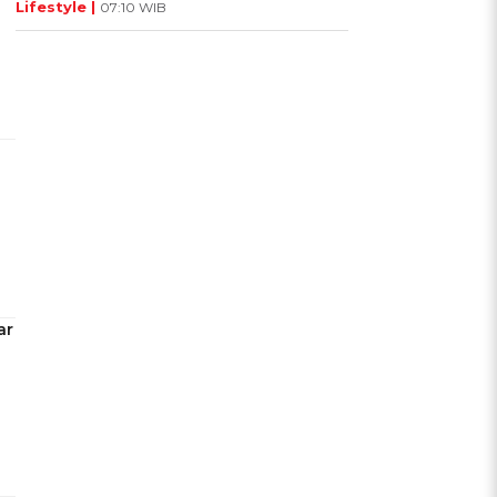
Lifestyle |
07:10 WIB
h
ar