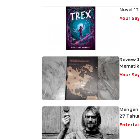
Novel "T
Your Sa
Review J
Memati
Your Sa
Mengenal
27 Tahu
Enterta