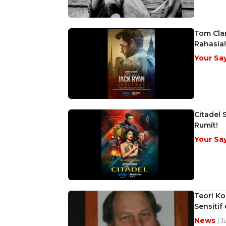
Tom Clan
Rahasia!
Your Sa
Citadel 
Rumit!
Your Sa
Teori Ko
Sensitif 
News
| J