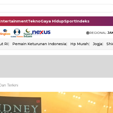
Entertainment
Tekno
Gaya Hidup
Sport
Indeks
REGIONAL:
JA
ut Ri
Pemain Keturunan Indonesia
Hp Murah
Jogja
Shi
Dan Terkini