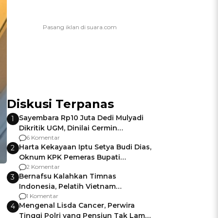
Diskusi Terpanas
Sayembara Rp10 Juta Dedi Mulyadi
1
Dikritik UGM, Dinilai Cermin
Gagalnya Negara Jamin Keamanan
6 Komentar
Harta Kekayaan Iptu Setya Budi Dias,
2
Oknum KPK Pemeras Bupati
Pemalang
2 Komentar
Bernafsu Kalahkan Timnas
3
Indonesia, Pelatih Vietnam
Berencana Pakai Jimat di Pakansari
1 Komentar
Mengenal Lisda Cancer, Perwira
4
Tinggi Polri yang Pensiun Tak Lama