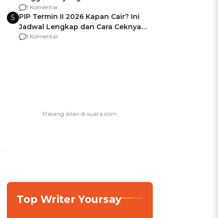
Usai Jadi Brigjen
1 Komentar
PIP Termin II 2026 Kapan Cair? Ini
5
Jadwal Lengkap dan Cara Ceknya
agar Dana Tidak Hangus!
1 Komentar
Top Writer Yoursay