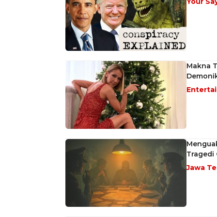
Your Sa
Makna Te
Demoni
Enterta
Menguak
Tragedi
Jawa T