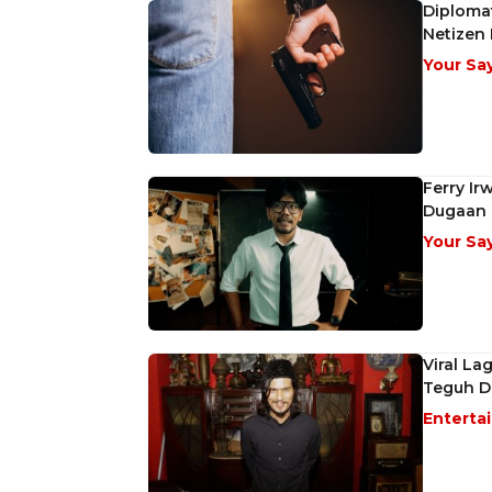
Diploma
Netizen 
Your Sa
Ferry Ir
Dugaan K
Your Sa
Viral La
Teguh D
Enterta