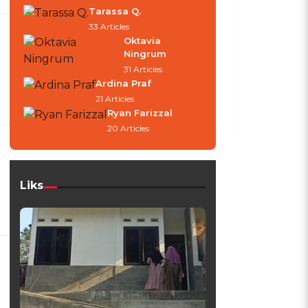
Tarassa Q.
33 Articles
Oktavia
Ningrum
31 Articles
Ardina Praf
21 Articles
Ryan Farizzal
20 Articles
Liks