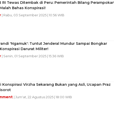
t RI Tewas Ditembak di Peru: Pemerintah Bilang Perampokan
Malah Bahas Konspirasi!
y
| Rabu, 03 September 2025 | 10:56 WIB
wandi 'Ngamuk': Tuntut Jenderal Mundur Sampai Bongkar
onspirasi Darurat Militer!
y
| Senin, 01 September 2025 | 15:36 WIB
gi Konspirasi Virzha Sekarang Bukan yang Asli, Ucapan Praz
isorot
inment
| Jum'at, 22 Agustus 2025 | 18:00 WIB