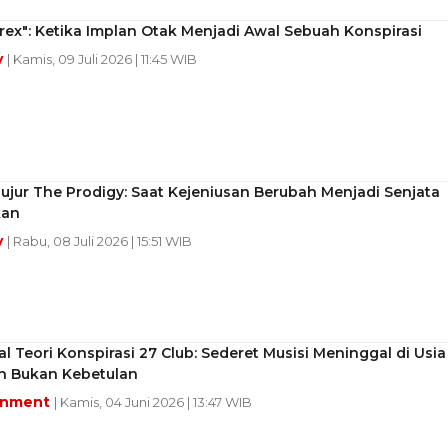
rex": Ketika Implan Otak Menjadi Awal Sebuah Konspirasi
y
| Kamis, 09 Juli 2026 | 11:45 WIB
ujur The Prodigy: Saat Kejeniusan Berubah Menjadi Senjata
kan
y
| Rabu, 08 Juli 2026 | 15:51 WIB
 Teori Konspirasi 27 Club: Sederet Musisi Meninggal di Usia
n Bukan Kebetulan
inment
| Kamis, 04 Juni 2026 | 13:47 WIB