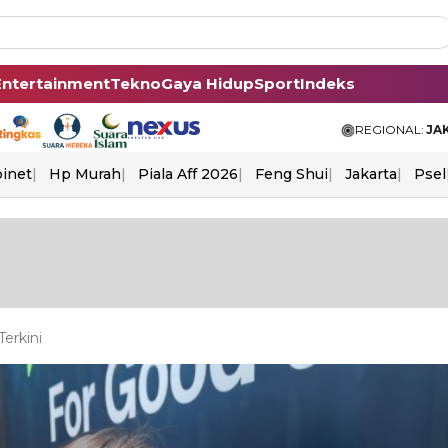
Entertainment
Tekno
Gaya Hidup
Sport
Indeks
REGIONAL:
JA
binet
Hp Murah
Piala Aff 2026
Feng Shui
Jakarta
Psel
erkini