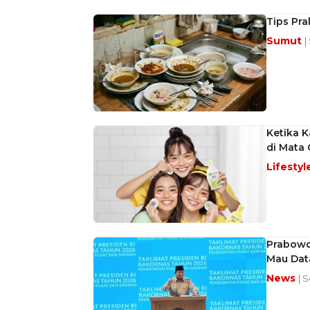
Tips Pra
Sumut
|
Ketika K
di Mata 
Lifestyl
Prabowo 
Mau Dat
News
| 