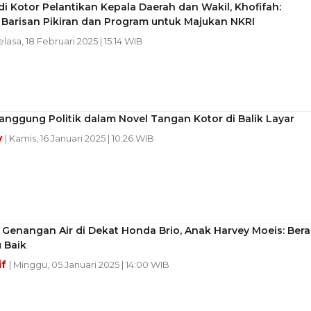
adi Kotor Pelantikan Kepala Daerah dan Wakil, Khofifah:
 Barisan Pikiran dan Program untuk Majukan NKRI
elasa, 18 Februari 2025 | 15:14 WIB
anggung Politik dalam Novel Tangan Kotor di Balik Layar
y
| Kamis, 16 Januari 2025 | 10:26 WIB
Genangan Air di Dekat Honda Brio, Anak Harvey Moeis: Bera
u Baik
if
| Minggu, 05 Januari 2025 | 14:00 WIB