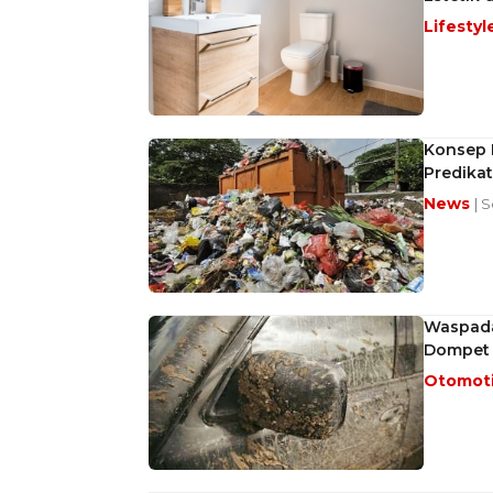
Lifestyl
Konsep 
Predikat
News
| 
Waspada!
Dompet 
Otomot