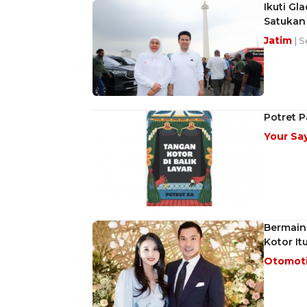
Ikuti Gl
Satukan
Jatim
| S
Potret P
Your Sa
Bermain 
Kotor It
Otomot