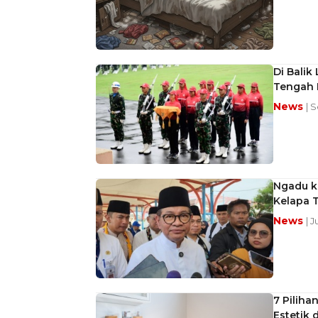
Di Balik
Tengah 
News
| 
Ngadu k
Kelapa T
News
| 
7 Piliha
Estetik 