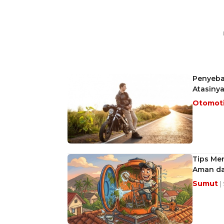
Penyebab
Atasiny
Otomot
Tips Men
Aman d
Sumut
|