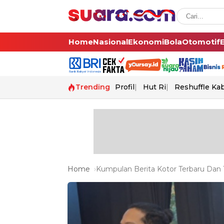
Home
Nasional
Ekonomi
Bola
Otomotif
Trending
Profil
Hut Ri
Reshuffle Ka
Home
Kumpulan Berita Kotor Terbaru Dan T