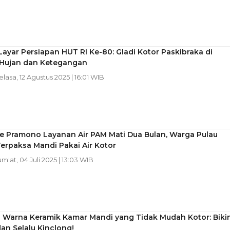
 Layar Persiapan HUT RI Ke-80: Gladi Kotor Paskibraka di
Hujan dan Ketegangan
Selasa, 12 Agustus 2025 | 16:01 WIB
e Pramono Layanan Air PAM Mati Dua Bulan, Warga Pulau
erpaksa Mandi Pakai Air Kotor
Jum'at, 04 Juli 2025 | 13:03 WIB
n Warna Keramik Kamar Mandi yang Tidak Mudah Kotor: Biki
dan Selalu Kinclong!