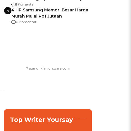
agar Dana Tidak Hangus!
1 Komentar
4 HP Samsung Memori Besar Harga
5
Murah Mulai Rp1 Jutaan
0 Komentar
Top Writer Yoursay