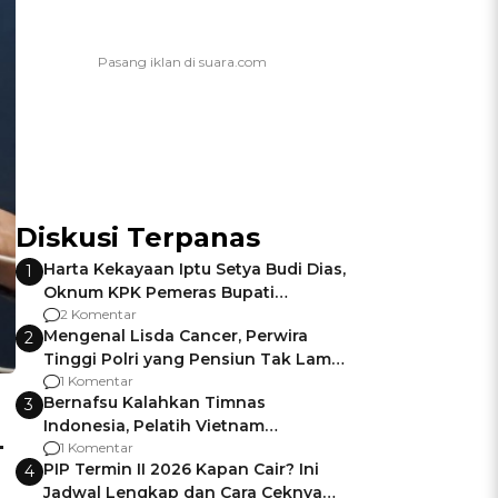
Diskusi Terpanas
Harta Kekayaan Iptu Setya Budi Dias,
1
Oknum KPK Pemeras Bupati
Pemalang
2 Komentar
Mengenal Lisda Cancer, Perwira
2
Tinggi Polri yang Pensiun Tak Lama
Usai Jadi Brigjen
1 Komentar
Bernafsu Kalahkan Timnas
3
Indonesia, Pelatih Vietnam
-
Berencana Pakai Jimat di Pakansari
1 Komentar
PIP Termin II 2026 Kapan Cair? Ini
4
Jadwal Lengkap dan Cara Ceknya