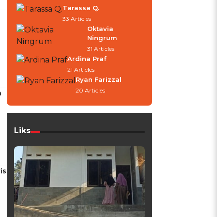
Tarassa Q.
33 Articles
Oktavia
Ningrum
31 Articles
Ardina Praf
21 Articles
Ryan Farizzal
20 Articles
h
Liks
is