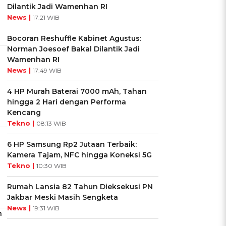
Dilantik Jadi Wamenhan RI
News |
17:21 WIB
Bocoran Reshuffle Kabinet Agustus:
Norman Joesoef Bakal Dilantik Jadi
Wamenhan RI
News |
17:49 WIB
4 HP Murah Baterai 7000 mAh, Tahan
hingga 2 Hari dengan Performa
Kencang
Tekno |
08:13 WIB
6 HP Samsung Rp2 Jutaan Terbaik:
Kamera Tajam, NFC hingga Koneksi 5G
Tekno |
10:30 WIB
Rumah Lansia 82 Tahun Dieksekusi PN
Jakbar Meski Masih Sengketa
News |
19:31 WIB
n