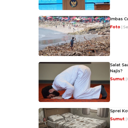
Imbas Cu
Foto
| S
Salat S
Najis?
Sumut
|
Sprei Ko
Sumut
|