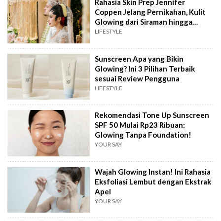
Rahasia Skin Prep Jennifer
Coppen Jelang Pernikahan, Kulit
Glowing dari Siraman hingga
Resepsi
LIFESTYLE
Sunscreen Apa yang Bikin
Glowing? Ini 3 Pilihan Terbaik
sesuai Review Pengguna
LIFESTYLE
Rekomendasi Tone Up Sunscreen
SPF 50 Mulai Rp23 Ribuan:
Glowing Tanpa Foundation!
YOUR SAY
Wajah Glowing Instan! Ini Rahasia
Eksfoliasi Lembut dengan Ekstrak
Apel
YOUR SAY