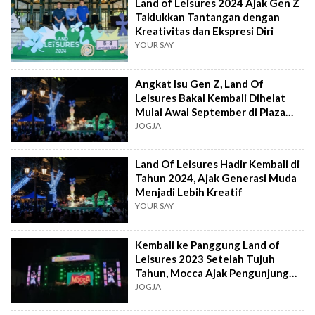
Land of Leisures 2024 Ajak Gen Z
Taklukkan Tantangan dengan
Kreativitas dan Ekspresi Diri
YOUR SAY
Angkat Isu Gen Z, Land Of
Leisures Bakal Kembali Dihelat
Mulai Awal September di Plaza
Ambarrukmo Yogyakarta
JOGJA
Land Of Leisures Hadir Kembali di
Tahun 2024, Ajak Generasi Muda
Menjadi Lebih Kreatif
YOUR SAY
Kembali ke Panggung Land of
Leisures 2023 Setelah Tujuh
Tahun, Mocca Ajak Pengunjung
Berjoget
JOGJA