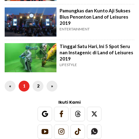
Pamungkas dan Kunto Aji Sukses
Bius Penonton Land of Leisures
2019
ENTERTAINMENT
Tinggal Satu Hari, Ini 5 Spot Seru
nan Instagenic di Land of Leisures
2019
LIFESTYLE
«
1
2
»
Ikuti Kami