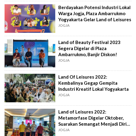
Berdayakan Potensi Industri Lokal
Warga Jogja, Plaza Ambarrukmo
Yogyakarta Gelar Land of Leisures
JOGJA
Land of Beauty Festival 2023
Segera Digelar di Plaza
Ambarrukmo, Banjir Diskon!
JOGJA
Land Of Leisures 2022:
Kembalinya Gegap Gempita
Industri Kreatif Lokal Yogyakarta
JOGJA
Land of Leisures 2022:
Metamorfase Digelar Oktober,
Suarakan Semangat Menjadi Diri
yang Lebih Baik
JOGJA