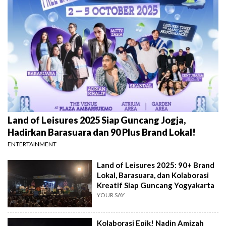
Land of Leisures 2025 Siap Guncang Jogja,
Hadirkan Barasuara dan 90 Plus Brand Lokal!
ENTERTAINMENT
Land of Leisures 2025: 90+ Brand
Lokal, Barasuara, dan Kolaborasi
Kreatif Siap Guncang Yogyakarta
YOUR SAY
Kolaborasi Epik! Nadin Amizah