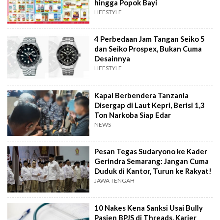
hingga Popok Bayi
LIFESTYLE
4 Perbedaan Jam Tangan Seiko 5
dan Seiko Prospex, Bukan Cuma
Desainnya
LIFESTYLE
Kapal Berbendera Tanzania
Disergap di Laut Kepri, Berisi 1,3
Ton Narkoba Siap Edar
NEWS
Pesan Tegas Sudaryono ke Kader
Gerindra Semarang: Jangan Cuma
Duduk di Kantor, Turun ke Rakyat!
JAWA TENGAH
10 Nakes Kena Sanksi Usai Bully
Pasien BPJS di Threads, Karier