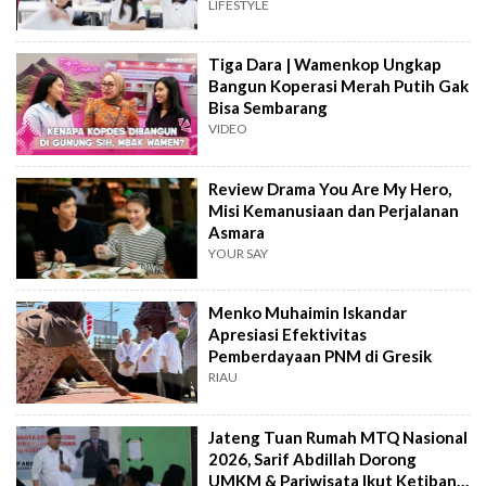
Keterampilan Masa Depan
LIFESTYLE
Tiga Dara | Wamenkop Ungkap
Bangun Koperasi Merah Putih Gak
Bisa Sembarang
VIDEO
Review Drama You Are My Hero,
Misi Kemanusiaan dan Perjalanan
Asmara
YOUR SAY
Menko Muhaimin Iskandar
Apresiasi Efektivitas
Pemberdayaan PNM di Gresik
RIAU
Jateng Tuan Rumah MTQ Nasional
2026, Sarif Abdillah Dorong
UMKM & Pariwisata Ikut Ketiban