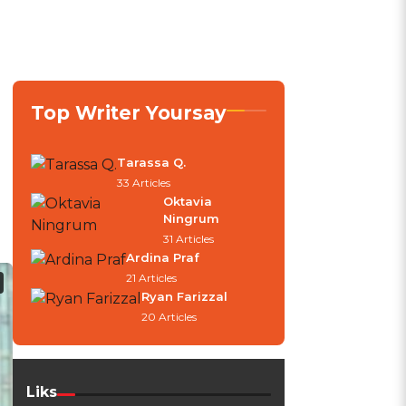
Top Writer Yoursay
Tarassa Q.
33 Articles
Oktavia
Ningrum
31 Articles
Ardina Praf
21 Articles
Ryan Farizzal
20 Articles
Liks