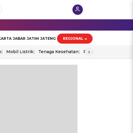
KARTA
JABAR
JATIM
JATENG
REGIONAL
›
n
Mobil Listrik
Tenaga Kesehatan
Piala Aff 2026
Ekono