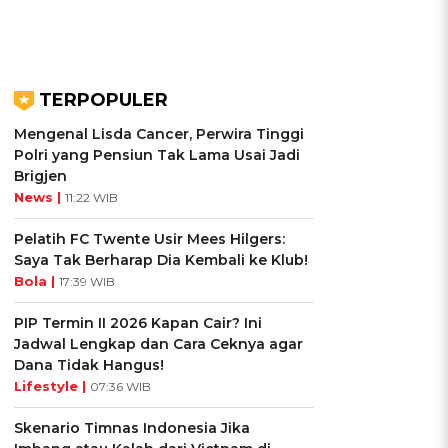
TERPOPULER
Mengenal Lisda Cancer, Perwira Tinggi
Polri yang Pensiun Tak Lama Usai Jadi
Brigjen
News |
11:22 WIB
Pelatih FC Twente Usir Mees Hilgers:
Saya Tak Berharap Dia Kembali ke Klub!
Bola |
17:39 WIB
PIP Termin II 2026 Kapan Cair? Ini
Jadwal Lengkap dan Cara Ceknya agar
Dana Tidak Hangus!
Lifestyle |
07:36 WIB
Skenario Timnas Indonesia Jika