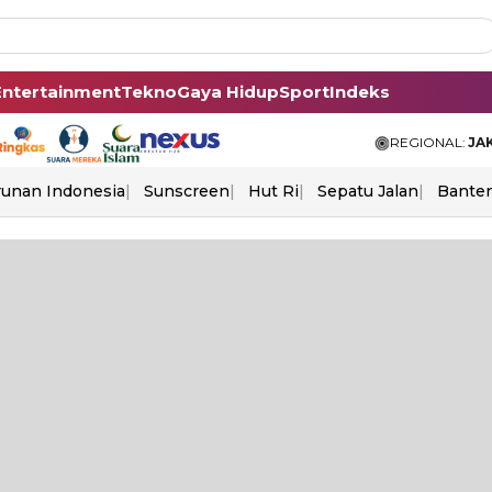
Entertainment
Tekno
Gaya Hidup
Sport
Indeks
REGIONAL:
JA
unan Indonesia
Sunscreen
Hut Ri
Sepatu Jalan
Bante