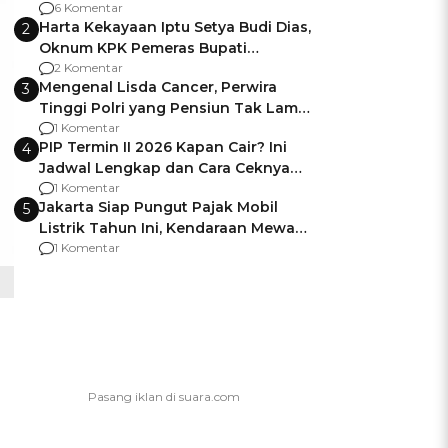
Gagalnya Negara Jamin Keamanan
6 Komentar
Harta Kekayaan Iptu Setya Budi Dias,
2
Oknum KPK Pemeras Bupati
Pemalang
2 Komentar
Mengenal Lisda Cancer, Perwira
3
Tinggi Polri yang Pensiun Tak Lama
Usai Jadi Brigjen
1 Komentar
PIP Termin II 2026 Kapan Cair? Ini
4
Jadwal Lengkap dan Cara Ceknya
agar Dana Tidak Hangus!
1 Komentar
Jakarta Siap Pungut Pajak Mobil
5
Listrik Tahun Ini, Kendaraan Mewah
Kena hingga 75% PKB
1 Komentar