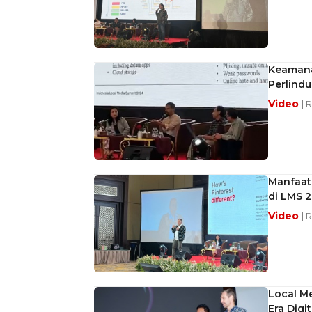
Keamana
Perlind
Video
| 
Manfaat
di LMS 
Video
| 
Local Me
Era Digit