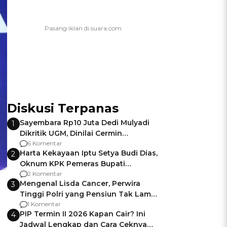
Diskusi Terpanas
Sayembara Rp10 Juta Dedi Mulyadi
1
Dikritik UGM, Dinilai Cermin
Gagalnya Negara Jamin Keamanan
6 Komentar
Harta Kekayaan Iptu Setya Budi Dias,
2
Oknum KPK Pemeras Bupati
Pemalang
2 Komentar
Mengenal Lisda Cancer, Perwira
3
Tinggi Polri yang Pensiun Tak Lama
Usai Jadi Brigjen
1 Komentar
PIP Termin II 2026 Kapan Cair? Ini
4
Jadwal Lengkap dan Cara Ceknya