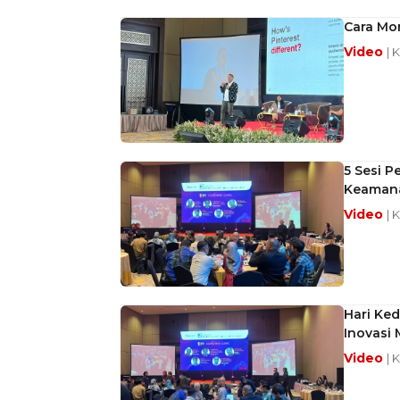
Cara Mon
Video
| 
5 Sesi P
Keamana
Video
| 
Hari Ked
Inovasi 
Video
| 