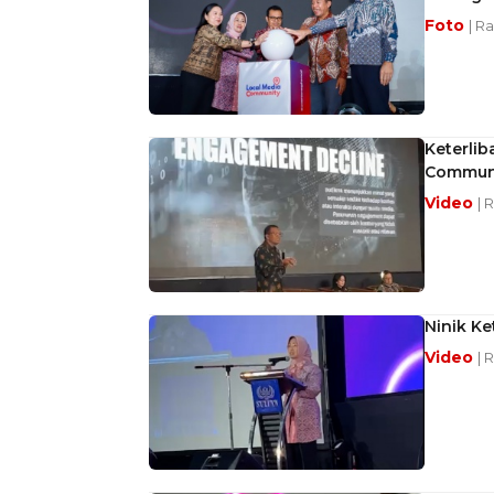
Foto
| R
Keterlib
Commun
Video
| 
Ninik Ke
Video
| 