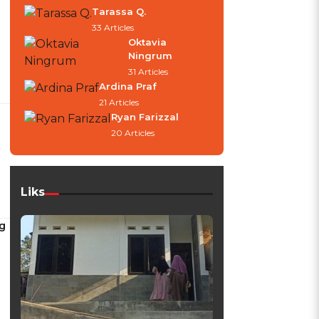
Tarassa Q.
33 Articles
Oktavia
Ningrum
31 Articles
Ardina Praf
21 Articles
Ryan Farizzal
20 Articles
Liks
g