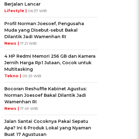
Berjalan Lancar
Lifestyle |
06:37 WIB
Profil Norman Joesoef, Pengusaha
Muda yang Disebut-sebut Bakal
Dilantik Jadi Wamenhan RI
News |
17:21 WIB
4 HP Redmi Memori 256 GB dan Kamera
Jernih Harga Rp1 Jutaan, Cocok untuk
Multitasking
Tekno |
09:29 WIB
Bocoran Reshuffle Kabinet Agustus:
Norman Joesoef Bakal Dilantik Jadi
Wamenhan RI
News |
17:49 WIB
Jalan Santai Cocoknya Pakai Sepatu
Apa? Ini 6 Produk Lokal yang Nyaman
Buat 17 Agustusan