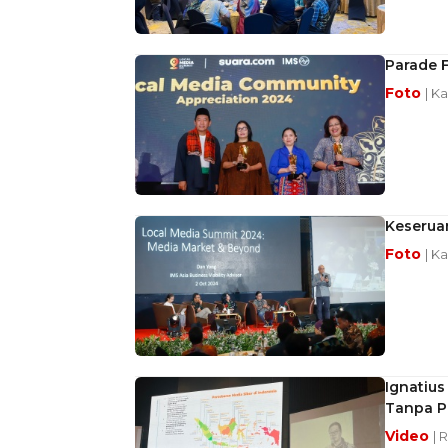
Parade 
Foto
| K
Keserua
Foto
| K
Ignatius
Tanpa Pl
Video
| 