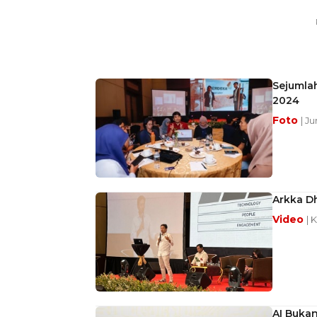
Sejumla
2024
Foto
| J
Arkka D
Video
| 
AI Bukan