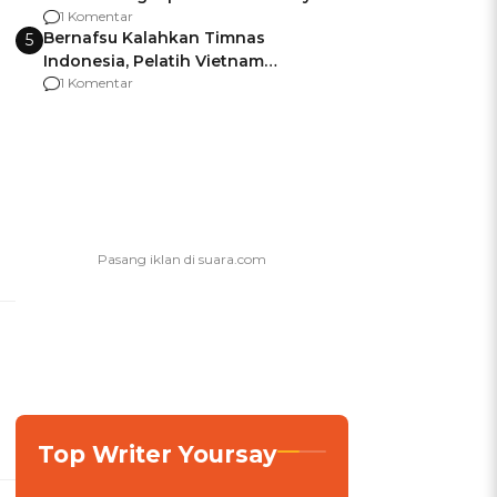
agar Dana Tidak Hangus!
1 Komentar
Bernafsu Kalahkan Timnas
5
Indonesia, Pelatih Vietnam
Berencana Pakai Jimat di Pakansari
1 Komentar
Top Writer Yoursay