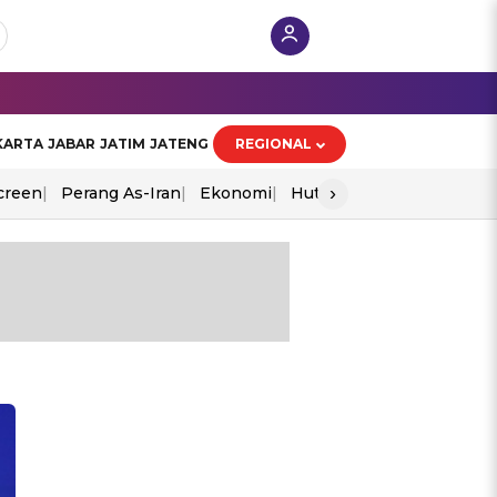
KARTA
JABAR
JATIM
JATENG
REGIONAL
›
creen
Perang As-Iran
Ekonomi
Hut Ri