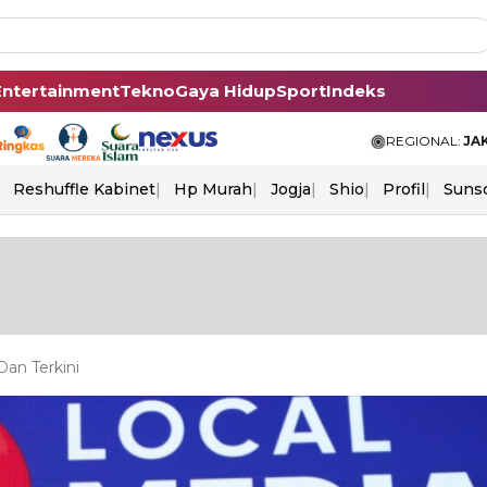
Entertainment
Tekno
Gaya Hidup
Sport
Indeks
REGIONAL:
JA
Reshuffle Kabinet
Hp Murah
Jogja
Shio
Profil
Suns
an Terkini