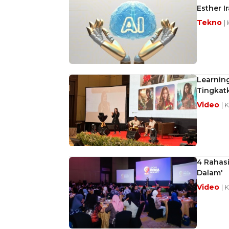
Esther I
Tekno
|
Learning
Tingkatk
Video
| 
4 Rahasi
Dalam'
Video
| 