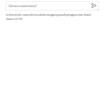
Isi komentar sepenuhnya adalah tanggung jawab pengguna dan diatur
dalam UU ITE