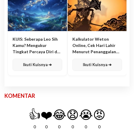
KUIS: Seberapa Leo Sih
Kalkulator Weton
Kamu? Mengukur
Online, Cek Hari Lahir
Tingkat Percaya Diri dan
Menurut Penanggalan
Karisma
Jawa
Ikuti Kuisnya ➔
Ikuti Kuisnya ➔
KOMENTAR
👍
❤️
😂
😧
😭
😡
0
0
0
0
0
0