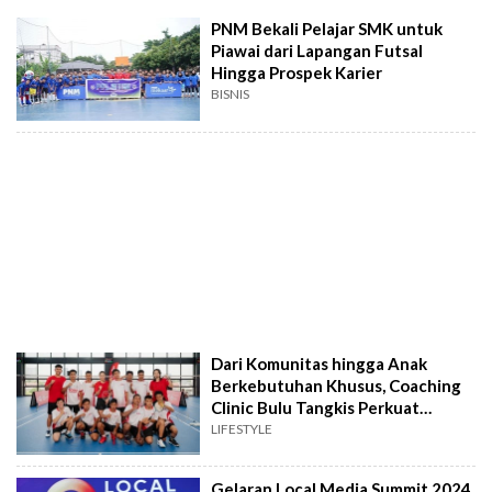
PNM Bekali Pelajar SMK untuk
Piawai dari Lapangan Futsal
Hingga Prospek Karier
BISNIS
Dari Komunitas hingga Anak
Berkebutuhan Khusus, Coaching
Clinic Bulu Tangkis Perkuat
Talenta Muda
LIFESTYLE
Gelaran Local Media Summit 2024