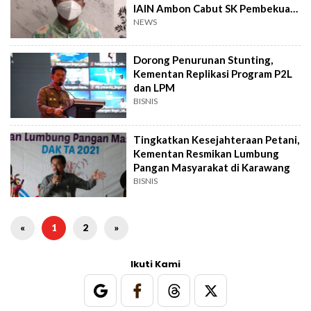
IAIN Ambon Cabut SK Pembekuan
LPM Lintas
NEWS
Dorong Penurunan Stunting,
Kementan Replikasi Program P2L
dan LPM
BISNIS
Tingkatkan Kesejahteraan Petani,
Kementan Resmikan Lumbung
Pangan Masyarakat di Karawang
BISNIS
«
1
2
»
Ikuti Kami