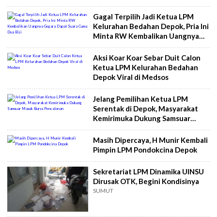
di Depok Tempuh Jalur Hukum
Gagal Terpilih Jadi Ketua LPM
Kelurahan Bedahan Depok, Pria Ini
Minta RW Kembalikan Uangnya
Gegara Dapat Suara Cuma Dua Biji
Aksi Koar Koar Sebar Duit Calon
Ketua LPM Kelurahan Bedahan
Depok Viral di Medsos
Jelang Pemilihan Ketua LPM
Serentak di Depok, Masyarakat
Kemirimuka Dukung Samsuar
Masuk Bursa Pencalonan
Masih Dipercaya, H Munir Kembali
Pimpin LPM Pondokcina Depok
Sekretariat LPM Dinamika UINSU
Dirusak OTK, Begini Kondisinya
SUMUT