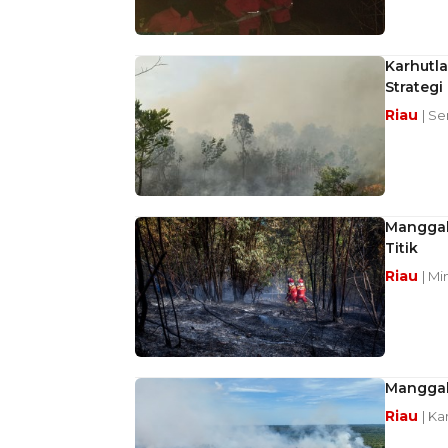
Karhutla
Strategi
Riau
| Se
Manggal
Titik
Riau
| Mi
Manggal
Riau
| Ka