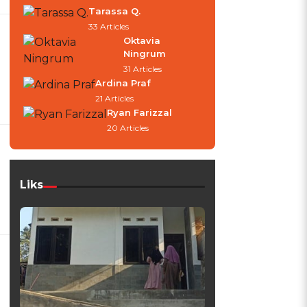
Tarassa Q.
33 Articles
Oktavia
Ningrum
31 Articles
Ardina Praf
21 Articles
Ryan Farizzal
20 Articles
Liks