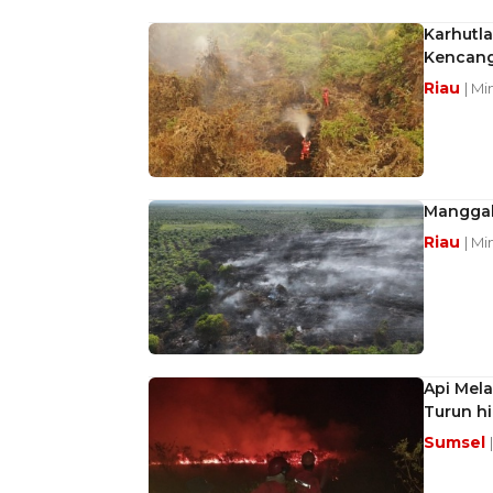
Karhutla
Kencan
Riau
| Mi
Manggala
Riau
| Mi
Api Mela
Turun hi
Sumsel