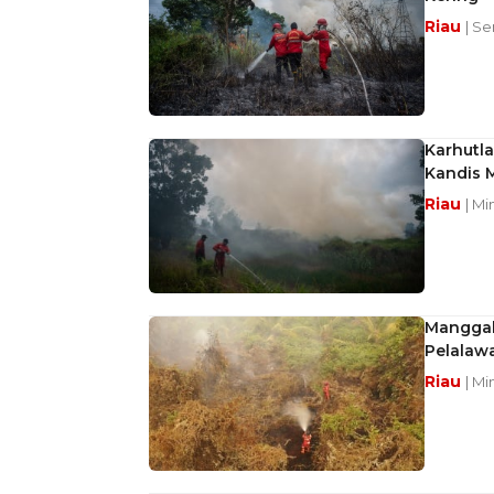
Riau
| Se
Karhutla
Kandis 
Riau
| Mi
Manggal
Pelalaw
Riau
| Mi