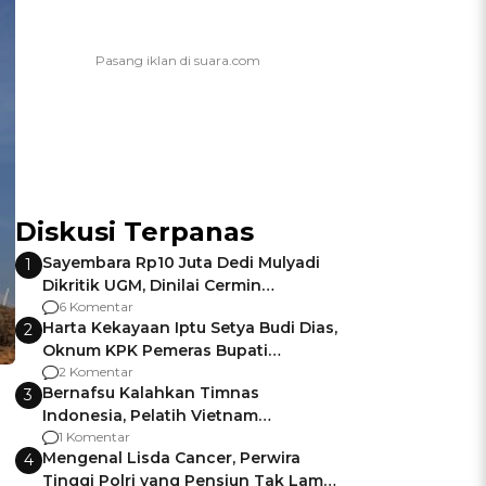
Diskusi Terpanas
Sayembara Rp10 Juta Dedi Mulyadi
1
Dikritik UGM, Dinilai Cermin
Gagalnya Negara Jamin Keamanan
6 Komentar
Harta Kekayaan Iptu Setya Budi Dias,
2
Oknum KPK Pemeras Bupati
Pemalang
2 Komentar
Bernafsu Kalahkan Timnas
3
Indonesia, Pelatih Vietnam
Berencana Pakai Jimat di Pakansari
1 Komentar
Mengenal Lisda Cancer, Perwira
4
Tinggi Polri yang Pensiun Tak Lama