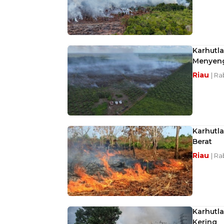
Karhutla
Menyen
Riau
| Ra
Karhutla
Berat
Riau
| Ra
Karhutl
Kering