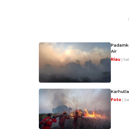
Padamka
Air
Riau
| Se
Karhutla
Foto
| S