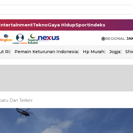
Entertainment
Tekno
Gaya Hidup
Sport
Indeks
REGIONAL:
JA
ut Ri
Pemain Keturunan Indonesia
Hp Murah
Jogja
Shi
aru Dan Terkini