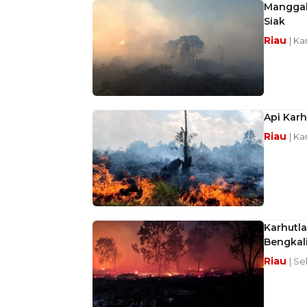
Manggal
Siak
Riau
| Ka
Api Kar
Riau
| Ka
Karhutl
Bengkal
Riau
| Se