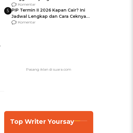
Usai Jadi Brigjen
1 Komentar
PIP Termin II 2026 Kapan Cair? Ini
5
Jadwal Lengkap dan Cara Ceknya
agar Dana Tidak Hangus!
1 Komentar
r
Top Writer Yoursay