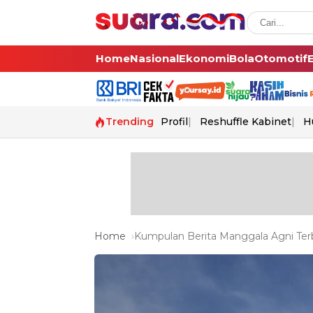
Home
Nasional
Ekonomi
Bola
Otomotif
Trending
Profil
Reshuffle Kabinet
H
Home
Kumpulan Berita Manggala Agni Terb