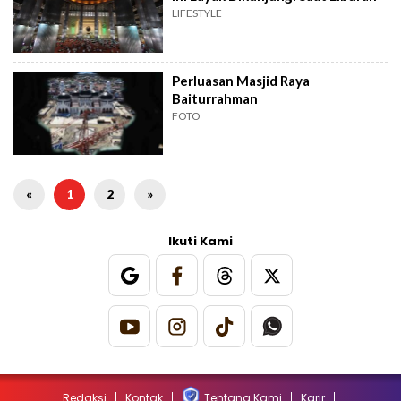
LIFESTYLE
Perluasan Masjid Raya
Baiturrahman
FOTO
«
1
2
»
Ikuti Kami
Redaksi
Kontak
Tentang Kami
Karir