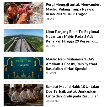
Pergi Mengaji untuk Menyambut
Maulid, Pulang Tanpa Nyawa:
Kisah Pilu di Balik Tragedi
Mushola Ciomas
NEWS
Libur Panjang Bikin Tol Regional
Nusantara Makin Padat! Ada
Kenaikan Hingga 29 Persen di
Ruas Ini
JOGJA
Maulid Nabi Muhammad SAW:
Amalkan 3 Doa Ini, Raih Syafaat
Rasulullah di Hari Spesial
SUMSEL
Sambut Maulid Nabi: 10 Untaian
Doa Terbaik untuk Ungkapkan
Cinta dan Rindu pada Rasulullah
LIFESTYLE