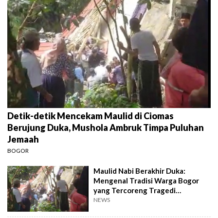
Detik-detik Mencekam Maulid di Ciomas
Berujung Duka, Mushola Ambruk Timpa Puluhan
Jemaah
BOGOR
Maulid Nabi Berakhir Duka:
Mengenal Tradisi Warga Bogor
yang Tercoreng Tragedi
Runtuhnya Mushola
NEWS